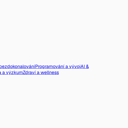
ebezdokonalování
Programování a vývoj
AI &
a a výzkum
Zdraví a wellness