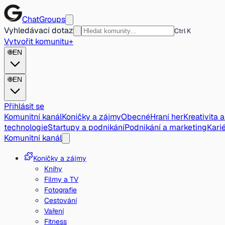
ChatGroups
Vyhledávací dotaz
Ctrl K
Vytvořit komunitu
+
🌐
EN
🌐
EN
Přihlásit se
Komunitní kanál
Koníčky a zájmy
Obecné
Hraní her
Kreativita 
technologie
Startupy a podnikání
Podnikání a marketing
Karié
Komunitní kanál
Koníčky a zájmy
Knihy
Filmy a TV
Fotografie
Cestování
Vaření
Fitness