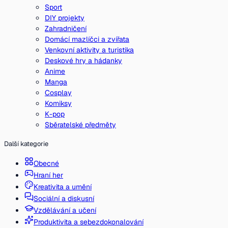
Sport
DIY projekty
Zahradničení
Domácí mazlíčci a zvířata
Venkovní aktivity a turistika
Deskové hry a hádanky
Anime
Manga
Cosplay
Komiksy
K-pop
Sběratelské předměty
Další kategorie
Obecné
Hraní her
Kreativita a umění
Sociální a diskusní
Vzdělávání a učení
Produktivita a sebezdokonalování