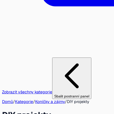
Zobrazit všechny kategorie
Sbalit postranní panel
Domů
/
Kategorie
/
Koníčky a zájmy
/
DIY projekty