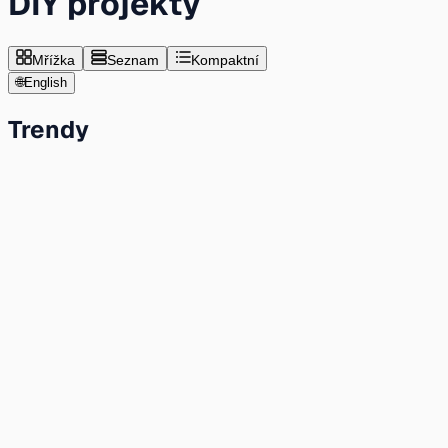
DIY projekty
Mřížka
Seznam
Kompaktní
🌐
English
Trendy