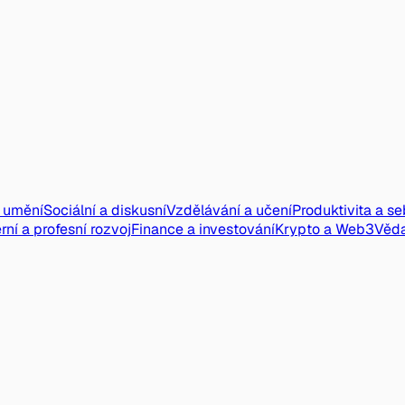
a umění
Sociální a diskusní
Vzdělávání a učení
Produktivita a s
rní a profesní rozvoj
Finance a investování
Krypto a Web3
Věd