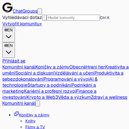
ChatGroups
Vyhledávací dotaz
Ctrl K
Vytvořit komunitu
+
🌐
EN
🌐
EN
Přihlásit se
Komunitní kanál
Koníčky a zájmy
Obecné
Hraní her
Kreativita a
umění
Sociální a diskusní
Vzdělávání a učení
Produktivita a
sebezdokonalování
Programování a vývoj
AI &
technologie
Startupy a podnikání
Podnikání a
marketing
Kariérní a profesní rozvoj
Finance a
investování
Krypto a Web3
Věda a výzkum
Zdraví a wellness
Komunitní kanál
Koníčky a zájmy
Knihy
Filmy a TV