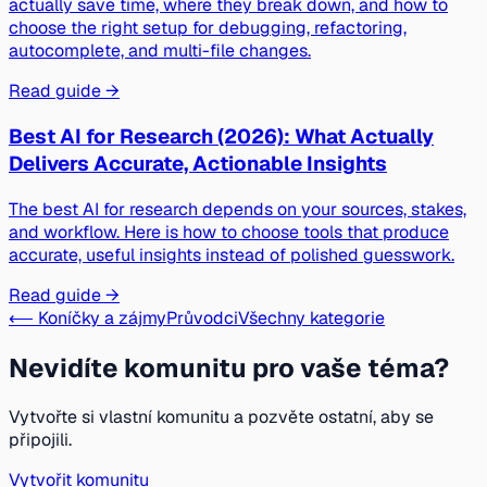
actually save time, where they break down, and how to
choose the right setup for debugging, refactoring,
autocomplete, and multi-file changes.
Read guide →
Best AI for Research (2026): What Actually
Delivers Accurate, Actionable Insights
The best AI for research depends on your sources, stakes,
and workflow. Here is how to choose tools that produce
accurate, useful insights instead of polished guesswork.
Read guide →
⟵ Koníčky a zájmy
Průvodci
Všechny kategorie
Nevidíte komunitu pro vaše téma?
Vytvořte si vlastní komunitu a pozvěte ostatní, aby se
připojili.
Vytvořit komunitu