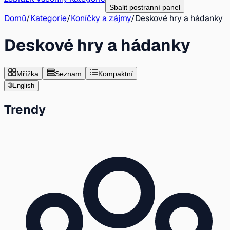
Sbalit postranní panel
Domů
/
Kategorie
/
Koníčky a zájmy
/
Deskové hry a hádanky
Deskové hry a hádanky
Mřížka
Seznam
Kompaktní
🌐
English
Trendy