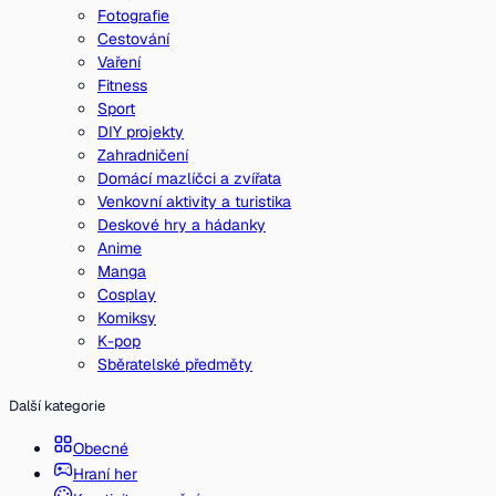
Fotografie
Cestování
Vaření
Fitness
Sport
DIY projekty
Zahradničení
Domácí mazlíčci a zvířata
Venkovní aktivity a turistika
Deskové hry a hádanky
Anime
Manga
Cosplay
Komiksy
K-pop
Sběratelské předměty
Další kategorie
Obecné
Hraní her