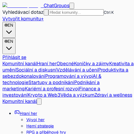
ChatGroups
Vyhledávací dotaz
Ctrl K
Vytvořit komunitu
+
🌐
EN
🌐
EN
Přihlásit se
Komunitní kanál
Hraní her
Obecné
Koníčky a zájmy
Kreativita a
umění
Sociální a diskusní
Vzdělávání a učení
Produktivita a
sebezdokonalování
Programování a vývoj
AI &
technologie
Startupy a podnikání
Podnikání a
marketing
Kariérní a profesní rozvoj
Finance a
investování
Krypto a Web3
Věda a výzkum
Zdraví a wellness
Komunitní kanál
Hraní her
Vývoj her
Herní strategie
RPG a příběhové hry