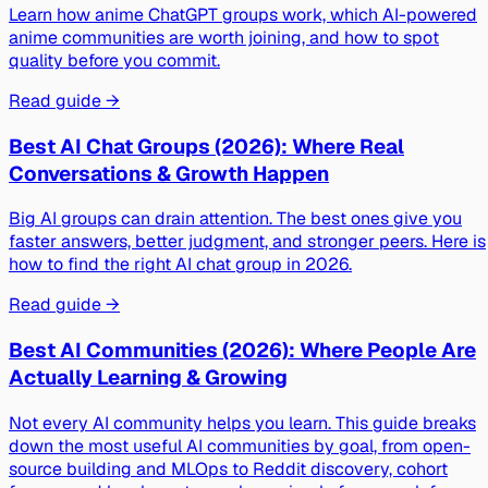
Learn how anime ChatGPT groups work, which AI-powered
anime communities are worth joining, and how to spot
quality before you commit.
Read guide →
Best AI Chat Groups (2026): Where Real
Conversations & Growth Happen
Big AI groups can drain attention. The best ones give you
faster answers, better judgment, and stronger peers. Here is
how to find the right AI chat group in 2026.
Read guide →
Best AI Communities (2026): Where People Are
Actually Learning & Growing
Not every AI community helps you learn. This guide breaks
down the most useful AI communities by goal, from open-
source building and MLOps to Reddit discovery, cohort