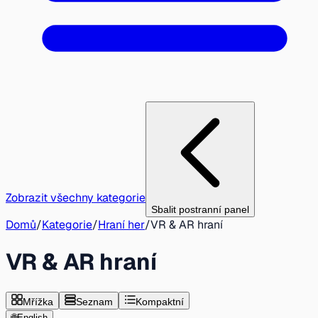
Zobrazit všechny kategorie
Sbalit postranní panel
Domů
/
Kategorie
/
Hraní her
/
VR & AR hraní
VR & AR hraní
Mřížka
Seznam
Kompaktní
🌐
English