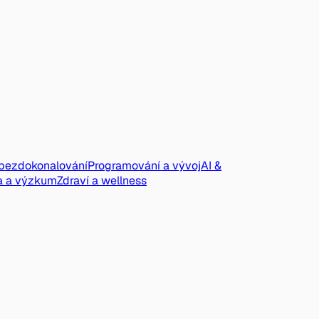
ebezdokonalování
Programování a vývoj
AI &
a a výzkum
Zdraví a wellness