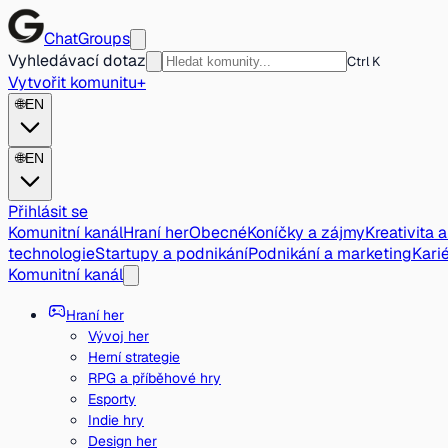
ChatGroups
Vyhledávací dotaz
Ctrl K
Vytvořit komunitu
+
🌐
EN
🌐
EN
Přihlásit se
Komunitní kanál
Hraní her
Obecné
Koníčky a zájmy
Kreativita 
technologie
Startupy a podnikání
Podnikání a marketing
Karié
Komunitní kanál
Hraní her
Vývoj her
Herní strategie
RPG a příběhové hry
Esporty
Indie hry
Design her