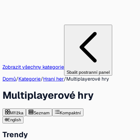
Zobrazit všechny kategorie
Sbalit postranní panel
Domů
/
Kategorie
/
Hraní her
/
Multiplayerové hry
Multiplayerové hry
Mřížka
Seznam
Kompaktní
🌐
English
Trendy