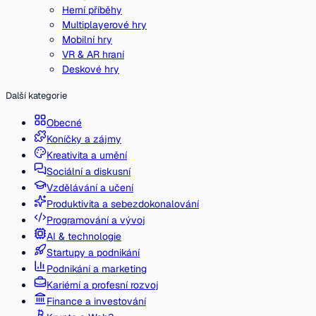
Herní příběhy
Multiplayerové hry
Mobilní hry
VR & AR hraní
Deskové hry
Další kategorie
Obecné
Koníčky a zájmy
Kreativita a umění
Sociální a diskusní
Vzdělávání a učení
Produktivita a sebezdokonalování
Programování a vývoj
AI & technologie
Startupy a podnikání
Podnikání a marketing
Kariérní a profesní rozvoj
Finance a investování