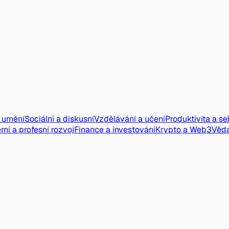
a umění
Sociální a diskusní
Vzdělávání a učení
Produktivita a s
rní a profesní rozvoj
Finance a investování
Krypto a Web3
Věd