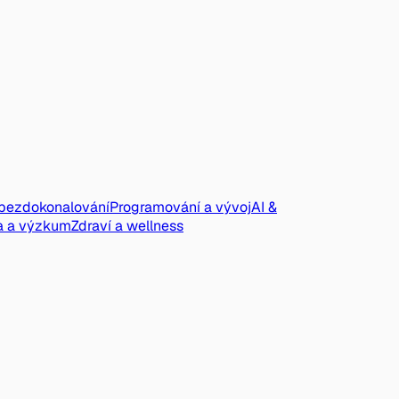
ebezdokonalování
Programování a vývoj
AI &
a a výzkum
Zdraví a wellness