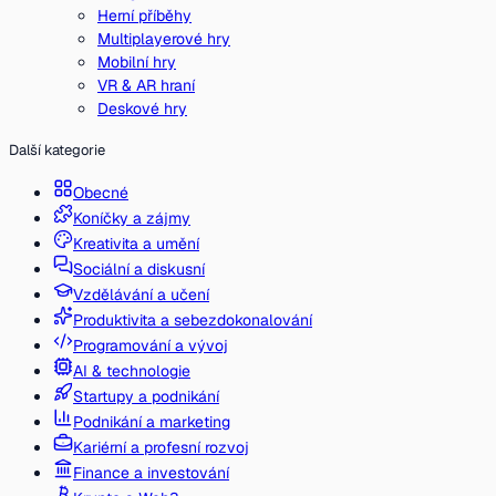
Herní příběhy
Multiplayerové hry
Mobilní hry
VR & AR hraní
Deskové hry
Další kategorie
Obecné
Koníčky a zájmy
Kreativita a umění
Sociální a diskusní
Vzdělávání a učení
Produktivita a sebezdokonalování
Programování a vývoj
AI & technologie
Startupy a podnikání
Podnikání a marketing
Kariérní a profesní rozvoj
Finance a investování