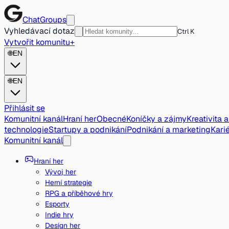
ChatGroups
Vyhledávací dotaz
Ctrl K
Vytvořit komunitu
+
🌐
EN
🌐
EN
Přihlásit se
Komunitní kanál
Hraní her
Obecné
Koníčky a zájmy
Kreativita 
technologie
Startupy a podnikání
Podnikání a marketing
Karié
Komunitní kanál
Hraní her
Vývoj her
Herní strategie
RPG a příběhové hry
Esporty
Indie hry
Design her