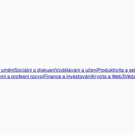
a umění
Sociální a diskusní
Vzdělávání a učení
Produktivita a s
rní a profesní rozvoj
Finance a investování
Krypto a Web3
Věd