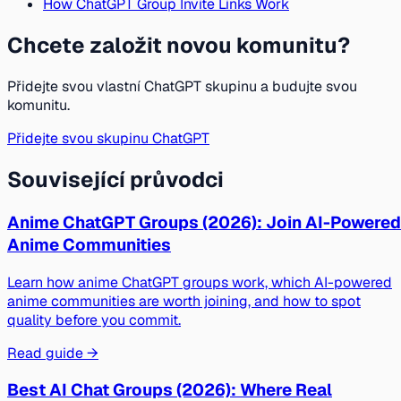
How ChatGPT Group Invite Links Work
Chcete založit novou komunitu?
Přidejte svou vlastní ChatGPT skupinu a budujte svou
komunitu.
Přidejte svou skupinu ChatGPT
Související průvodci
Anime ChatGPT Groups (2026): Join AI-Powered
Anime Communities
Learn how anime ChatGPT groups work, which AI-powered
anime communities are worth joining, and how to spot
quality before you commit.
Read guide →
Best AI Chat Groups (2026): Where Real