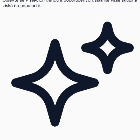
Objevte se v sekcích trendů a doporučených, jakmile vaše skupina
získá na popularitě.