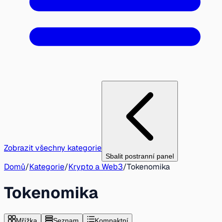
Zobrazit všechny kategorie
Sbalit postranní panel
Domů
/
Kategorie
/
Krypto a Web3
/
Tokenomika
Tokenomika
Mřížka
Seznam
Kompaktní