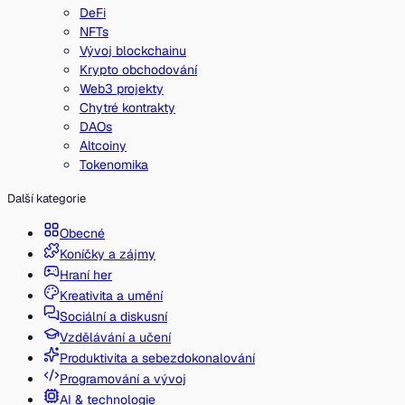
DeFi
NFTs
Vývoj blockchainu
Krypto obchodování
Web3 projekty
Chytré kontrakty
DAOs
Altcoiny
Tokenomika
Další kategorie
Obecné
Koníčky a zájmy
Hraní her
Kreativita a umění
Sociální a diskusní
Vzdělávání a učení
Produktivita a sebezdokonalování
Programování a vývoj
AI & technologie