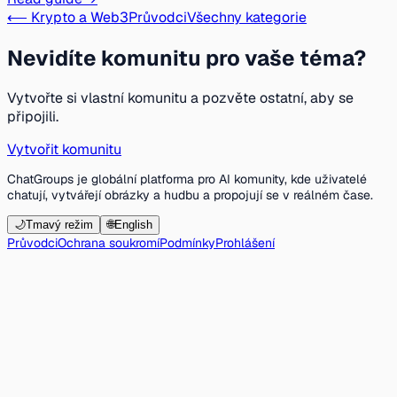
⟵ Krypto a Web3
Průvodci
Všechny kategorie
Nevidíte komunitu pro vaše téma?
Vytvořte si vlastní komunitu a pozvěte ostatní, aby se
připojili.
Vytvořit komunitu
ChatGroups je globální platforma pro AI komunity, kde uživatelé
chatují, vytvářejí obrázky a hudbu a propojují se v reálném čase.
🌙
Tmavý režim
🌐
English
Průvodci
Ochrana soukromí
Podmínky
Prohlášení