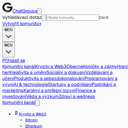
ChatGroups
Vyhledávací dotaz
Ctrl K
Vytvořit komunitu
+
🌐
EN
🌐
EN
Přihlásit se
Komunitní kanál
Krypto a Web3
Obecné
Koníčky a zájmy
Hraní
her
Kreativita a umění
Sociální a diskusní
Vzdělávání a
učení
Produktivita a sebezdokonalování
Programování a
vývoj
AI & technologie
Startupy a podnikání
Podnikání a
marketing
Kariérní a profesní rozvoj
Finance a
investování
Věda a výzkum
Zdraví a wellness
Komunitní kanál
Krypto a Web3
Bitcoin
Ethereum