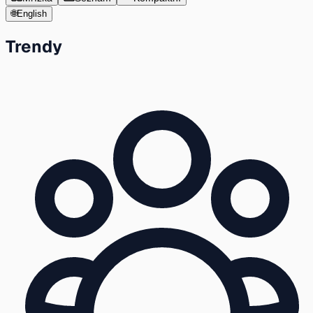
🌐
English
Trendy