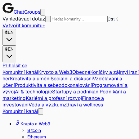
ChatGroups
Vyhledávací dotaz
Ctrl K
Vytvořit komunitu
+
🌐
EN
🌐
EN
Přihlásit se
Komunitní kanál
Krypto a Web3
Obecné
Koníčky a zájmy
Hraní
her
Kreativita a umění
Sociální a diskusní
Vzdělávání a
učení
Produktivita a sebezdokonalování
Programování a
vývoj
AI & technologie
Startupy a podnikání
Podnikání a
marketing
Kariérní a profesní rozvoj
Finance a
investování
Věda a výzkum
Zdraví a wellness
Komunitní kanál
Krypto a Web3
Bitcoin
Ethereum