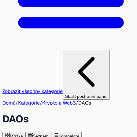
Zobrazit všechny kategorie
Sbalit postranní panel
Domů
/
Kategorie
/
Krypto a Web3
/
DAOs
DAOs
Mřížka
Seznam
Kompaktní