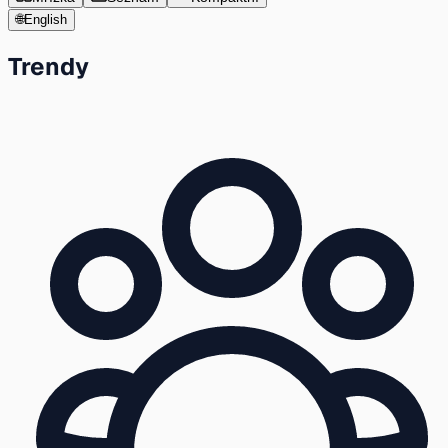
🌐
English
Trendy