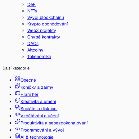
DeFi
NFTs
Vývoj blockchainu
Krypto obchodování
Web3 projekty
Chytré kontrakty
DAOs
Altcoiny
Tokenomika
Další kategorie
Obecné
Koníčky a zájmy
Hraní her
Kreativita a umění
Sociální a diskusní
Vzdělávání a učení
Produktivita a sebezdokonalování
Programování a vývoj
AI & technologie