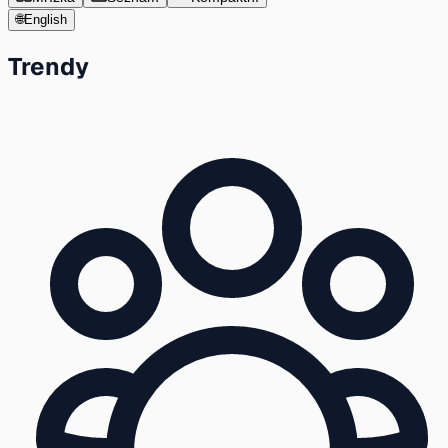
🌐
English
Trendy