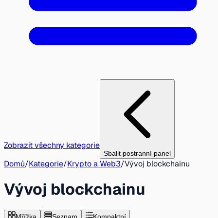
Zobrazit všechny kategorie
Sbalit postranní panel
Domů
/
Kategorie
/
Krypto a Web3
/
Vývoj blockchainu
Vývoj blockchainu
Mřížka
Seznam
Kompaktní