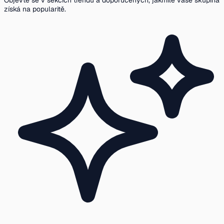
Objevte se v sekcích trendů a doporučených, jakmile vaše skupina
získá na popularitě.