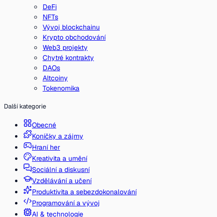
DeFi
NFTs
Vývoj blockchainu
Krypto obchodování
Web3 projekty
Chytré kontrakty
DAOs
Altcoiny
Tokenomika
Další kategorie
Obecné
Koníčky a zájmy
Hraní her
Kreativita a umění
Sociální a diskusní
Vzdělávání a učení
Produktivita a sebezdokonalování
Programování a vývoj
AI & technologie