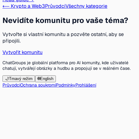
⟵ Krypto a Web3
Průvodci
Všechny kategorie
Nevidíte komunitu pro vaše téma?
Vytvořte si vlastní komunitu a pozvěte ostatní, aby se
připojili.
Vytvořit komunitu
ChatGroups je globální platforma pro AI komunity, kde uživatelé
chatují, vytvářejí obrázky a hudbu a propojují se v reálném čase.
🌙
Tmavý režim
🌐
English
Průvodci
Ochrana soukromí
Podmínky
Prohlášení