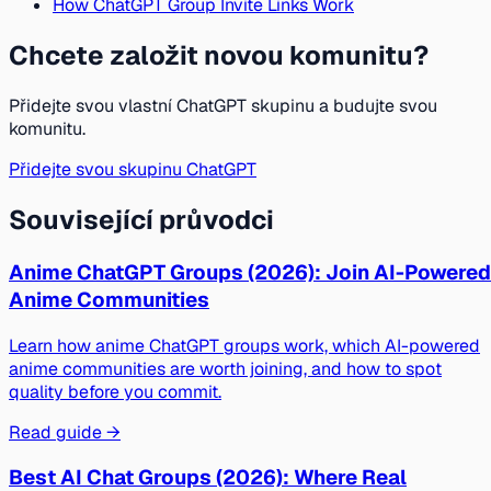
How ChatGPT Group Invite Links Work
Chcete založit novou komunitu?
Přidejte svou vlastní ChatGPT skupinu a budujte svou
komunitu.
Přidejte svou skupinu ChatGPT
Související průvodci
Anime ChatGPT Groups (2026): Join AI-Powered
Anime Communities
Learn how anime ChatGPT groups work, which AI-powered
anime communities are worth joining, and how to spot
quality before you commit.
Read guide →
Best AI Chat Groups (2026): Where Real