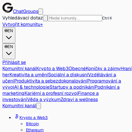
ChatGroups
Vyhledávací dotaz
Ctrl K
Vytvořit komunitu
+
🌐
EN
🌐
EN
Přihlásit se
Komunitní kanál
Krypto a Web3
Obecné
Koníčky a zájmy
Hraní
her
Kreativita a umění
Sociální a diskusní
Vzdělávání a
učení
Produktivita a sebezdokonalování
Programování a
vývoj
AI & technologie
Startupy a podnikání
Podnikání a
marketing
Kariérní a profesní rozvoj
Finance a
investování
Věda a výzkum
Zdraví a wellness
Komunitní kanál
Krypto a Web3
Bitcoin
Ethereum