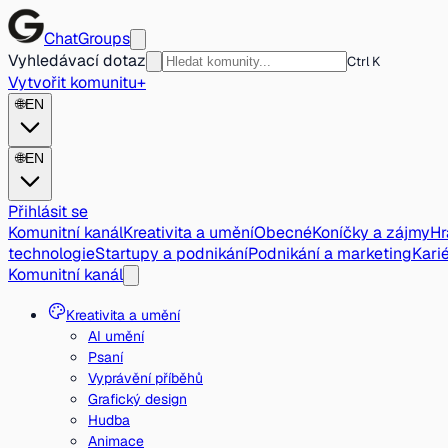
ChatGroups
Vyhledávací dotaz
Ctrl K
Vytvořit komunitu
+
🌐
EN
🌐
EN
Přihlásit se
Komunitní kanál
Kreativita a umění
Obecné
Koníčky a zájmy
Hr
technologie
Startupy a podnikání
Podnikání a marketing
Karié
Komunitní kanál
Kreativita a umění
AI umění
Psaní
Vyprávění příběhů
Grafický design
Hudba
Animace