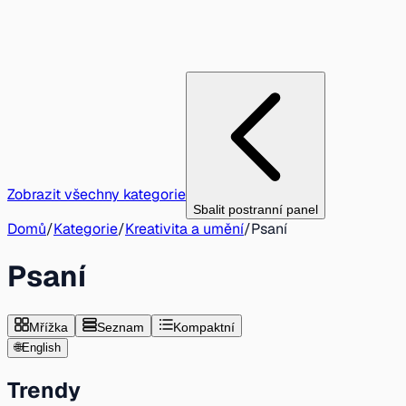
Zobrazit všechny kategorie
Sbalit postranní panel
Domů
/
Kategorie
/
Kreativita a umění
/
Psaní
Psaní
Mřížka
Seznam
Kompaktní
🌐
English
Trendy