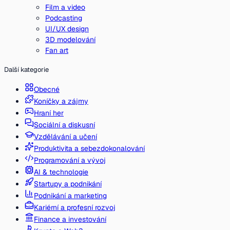
Film a video
Podcasting
UI/UX design
3D modelování
Fan art
Další kategorie
Obecné
Koníčky a zájmy
Hraní her
Sociální a diskusní
Vzdělávání a učení
Produktivita a sebezdokonalování
Programování a vývoj
AI & technologie
Startupy a podnikání
Podnikání a marketing
Kariérní a profesní rozvoj
Finance a investování