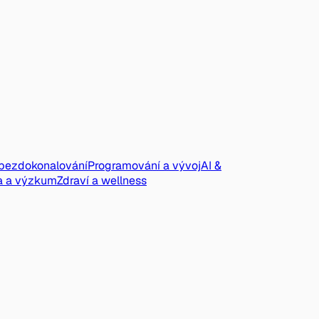
ebezdokonalování
Programování a vývoj
AI &
a a výzkum
Zdraví a wellness