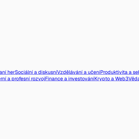
aní her
Sociální a diskusní
Vzdělávání a učení
Produktivita a s
rní a profesní rozvoj
Finance a investování
Krypto a Web3
Věd