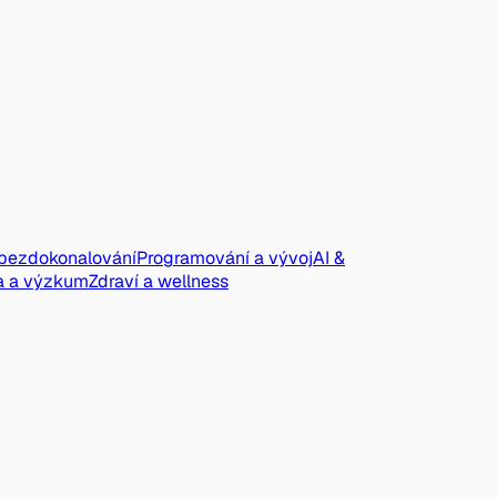
ebezdokonalování
Programování a vývoj
AI &
a a výzkum
Zdraví a wellness