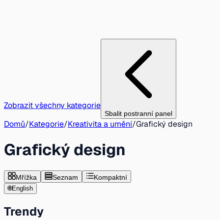
Zobrazit všechny kategorie
Sbalit postranní panel
Domů
/
Kategorie
/
Kreativita a umění
/
Grafický design
Grafický design
Mřížka
Seznam
Kompaktní
🌐
English
Trendy