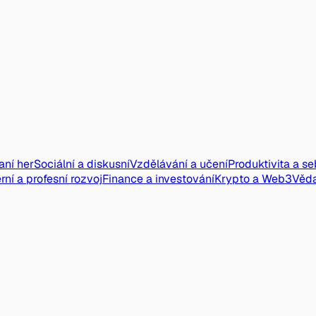
aní her
Sociální a diskusní
Vzdělávání a učení
Produktivita a s
rní a profesní rozvoj
Finance a investování
Krypto a Web3
Věd