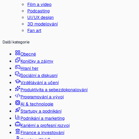
Film a video
Podcasting
UI/UX design
3D modelování
Fan art
Další kategorie
Obecné
Koníčky a zájmy
Hraní her
Sociální a diskusní
Vzdělávání a učení
Produktivita a sebezdokonalování
Programování a vývoj
AI & technologie
Startupy a podnikání
Podnikání a marketing
Kariérní a profesní rozvoj
Finance a investování