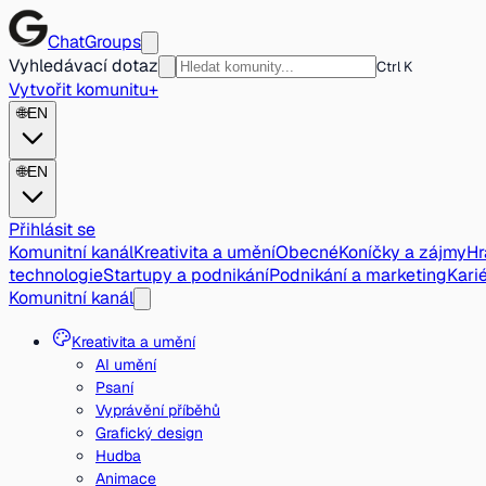
ChatGroups
Vyhledávací dotaz
Ctrl K
Vytvořit komunitu
+
🌐
EN
🌐
EN
Přihlásit se
Komunitní kanál
Kreativita a umění
Obecné
Koníčky a zájmy
Hr
technologie
Startupy a podnikání
Podnikání a marketing
Karié
Komunitní kanál
Kreativita a umění
AI umění
Psaní
Vyprávění příběhů
Grafický design
Hudba
Animace