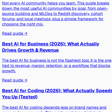
Not every AI community helps you learn. This guide breaks
down the most useful AI communities by goal, from open-
source building and MLOps to Reddit discovery, cohort
forums, and local meetups, plus a simple framework for
choosing the right mix.
Read guide →
Best AI for Business (2026): What Actually
Drives Growth & Revenue
The best AI for business is not the flashiest tool. It is the one
tied to revenue, margin, retention, or a workflow that blocks
growth.
Read guide →
Best AI for Coding (2026): What Actually Speed
You Up (Tested)
The best AI for coding depends less on brand names and