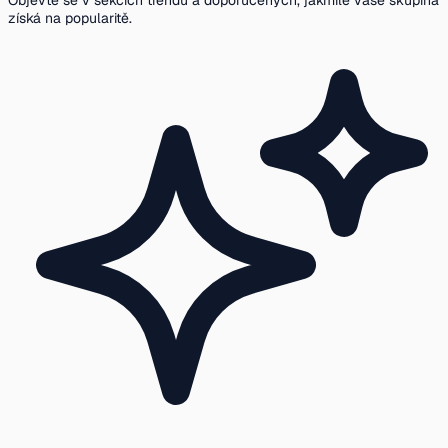
Objevte se v sekcích trendů a doporučených, jakmile vaše skupina
získá na popularitě.