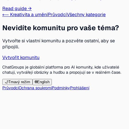
Read guide →
⟵ Kreativita a umění
Průvodci
Všechny kategorie
Nevidíte komunitu pro vaše téma?
Vytvořte si vlastní komunitu a pozvěte ostatní, aby se
připojili.
Vytvořit komunitu
ChatGroups je globální platforma pro AI komunity, kde uživatelé
chatují, vytvářejí obrázky a hudbu a propojují se v reálném čase.
🌙
Tmavý režim
🌐
English
Průvodci
Ochrana soukromí
Podmínky
Prohlášení