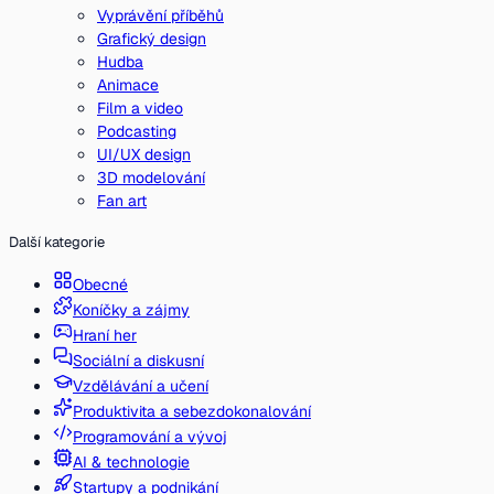
Vyprávění příběhů
Grafický design
Hudba
Animace
Film a video
Podcasting
UI/UX design
3D modelování
Fan art
Další kategorie
Obecné
Koníčky a zájmy
Hraní her
Sociální a diskusní
Vzdělávání a učení
Produktivita a sebezdokonalování
Programování a vývoj
AI & technologie
Startupy a podnikání