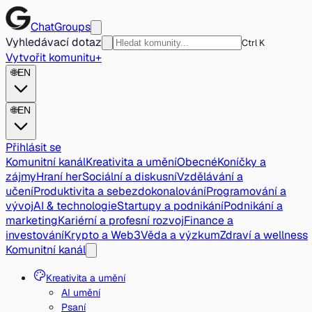
ChatGroups
Vyhledávací dotaz
Ctrl K
Vytvořit komunitu
+
🌐
EN
🌐
EN
Přihlásit se
Komunitní kanál
Kreativita a umění
Obecné
Koníčky a
zájmy
Hraní her
Sociální a diskusní
Vzdělávání a
učení
Produktivita a sebezdokonalování
Programování a
vývoj
AI & technologie
Startupy a podnikání
Podnikání a
marketing
Kariérní a profesní rozvoj
Finance a
investování
Krypto a Web3
Věda a výzkum
Zdraví a wellness
Komunitní kanál
Kreativita a umění
AI umění
Psaní