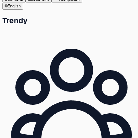
🌐
English
Trendy