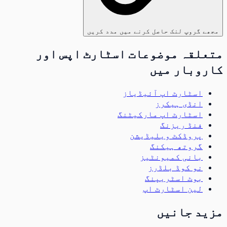
مجھے گروپ لنک حاصل کرنے میں مدد کریں
متعلقہ موضوعات اسٹارٹ اپس اور
کاروبار میں
اسٹارٹ اپ آئیڈیاز
انڈی ہیکرز
اسٹارٹ اپ مارکیٹنگ
فنڈ ریزنگ
پروڈکٹ ویلیڈیشن
گروتھ ہیکنگ
بانی کمیونٹیز
نو کوڈ بلڈرز
بوٹ اسٹریپنگ
لین اسٹارٹ اپ
مزید جانیں