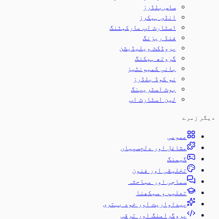
ساس بلڈرز
انڈی ہیکرز
اسٹارٹ اپ مارکیٹنگ
فنڈ ریزنگ
پروڈکٹ ویلیڈیشن
گروتھ ہیکنگ
بانی کمیونٹیز
نو کوڈ بلڈرز
بوٹ اسٹریپنگ
لین اسٹارٹ اپ
دیگر زمرے
عمومی
مشاغل اور دلچسپیاں
گیمنگ
تخلیقی اور فنون
سماجی اور مباحثہ
تعلیم و سیکھنا
پیداواریت اور خود بہتری
پروگرامنگ اور ترقی