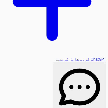
ChatGPT گروپ شامل کریں
یا