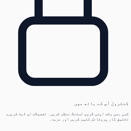
کنٹرول آپ کے ہاتھ میں
کسی بھی وقت اپنی گروپ لسٹنگ منظم کریں۔ تفصیلات اپ ڈیٹ کریں،
تخلیق کار پروفائل کلیم کریں اور مزید۔