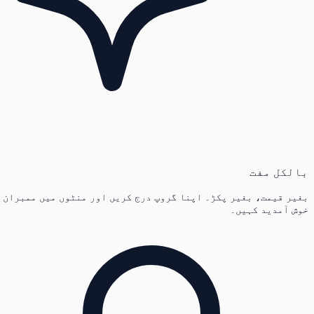
بالکل مفت
بغیر قیمت، بغیر پکڑ۔ اپنا گروپ درج کریں اور منٹوں میں ممبران
خوش آمدید کہیں۔