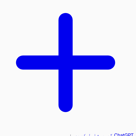
ChatGPT گروپ شامل کریں
یا