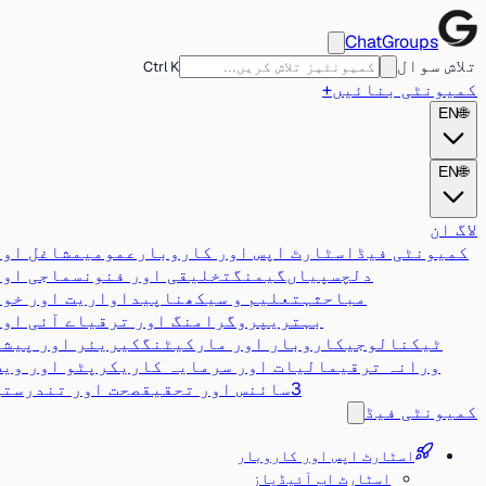
ChatGroups
تلاش سوال
Ctrl K
کمیونٹی بنائیں
+
EN
🌐
EN
🌐
لاگ ان
کمیونٹی فیڈ
اسٹارٹ اپس اور کاروبار
عمومی
مشاغل اور
دلچسپیاں
گیمنگ
تخلیقی اور فنون
سماجی اور
مباحثہ
تعلیم و سیکھنا
پیداواریت اور خود
بہتری
پروگرامنگ اور ترقی
اے آئی اور
ٹیکنالوجی
کاروبار اور مارکیٹنگ
کیریئر اور پیشہ
ورانہ ترقی
مالیات اور سرمایہ کاری
کرپٹو اور ویب
3
سائنس اور تحقیق
صحت اور تندرستی
کمیونٹی فیڈ
اسٹارٹ اپس اور کاروبار
اسٹارٹ اپ آئیڈیاز