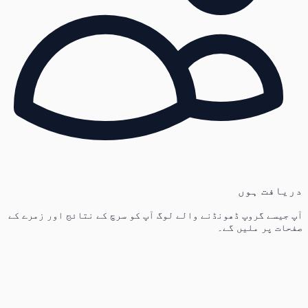
دریافت ہوں
آپ جیسے گروپ ڈھونڈنے والے لوگ آپ کو سرچ کے نتائج اور زمرے کے
صفحات پر ملیں گے۔