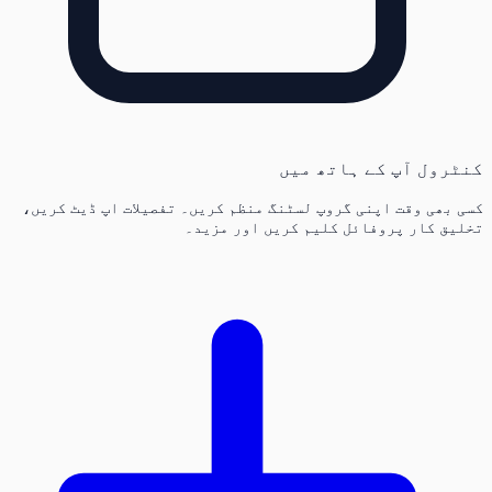
کنٹرول آپ کے ہاتھ میں
کسی بھی وقت اپنی گروپ لسٹنگ منظم کریں۔ تفصیلات اپ ڈیٹ کریں،
تخلیق کار پروفائل کلیم کریں اور مزید۔