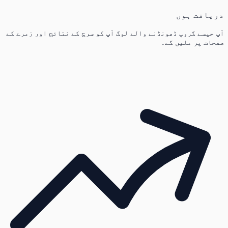
دریافت ہوں
آپ جیسے گروپ ڈھونڈنے والے لوگ آپ کو سرچ کے نتائج اور زمرے کے
صفحات پر ملیں گے۔