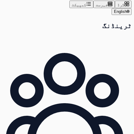
گرڈ
فہرست
کمپیکٹ
English
🌐
ٹرینڈنگ