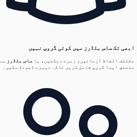
ابھی تک ساس بلڈرز میں کوئی گروپ نہیں
مختلف الفاظ آزمائیں، زمرے دیکھیں، یا
ساس بلڈرز
سے
متعلق اپنا گروپ شامل کریں تاکہ دوسرے ڈھونڈ سکیں۔