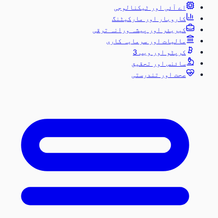
اے آئی اور ٹیکنالوجی
کاروبار اور مارکیٹنگ
کیریئر اور پیشہ ورانہ ترقی
مالیات اور سرمایہ کاری
کرپٹو اور ویب 3
سائنس اور تحقیق
صحت اور تندرستی