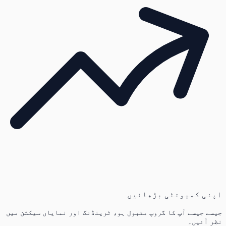
اپنی کمیونٹی بڑھائیں
جیسے جیسے آپ کا گروپ مقبول ہو، ٹرینڈنگ اور نمایاں سیکشن میں
نظر آئیں۔