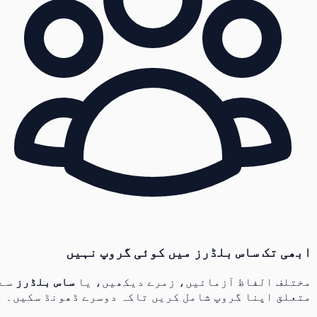
ابھی تک ساس بلڈرز میں کوئی گروپ نہیں
مختلف الفاظ آزمائیں، زمرے دیکھیں، یا
ساس بلڈرز
سے
متعلق اپنا گروپ شامل کریں تاکہ دوسرے ڈھونڈ سکیں۔