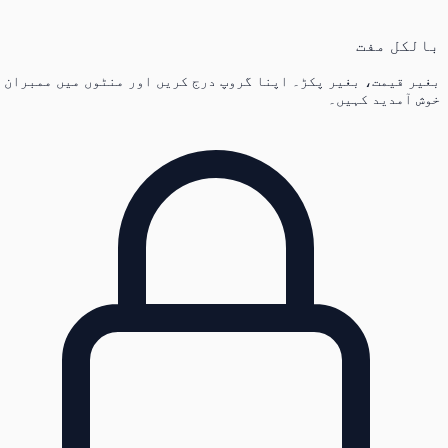
بالکل مفت
بغیر قیمت، بغیر پکڑ۔ اپنا گروپ درج کریں اور منٹوں میں ممبران
خوش آمدید کہیں۔