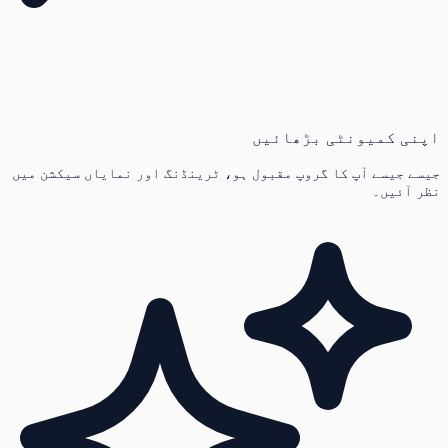
اپنی کمیونٹی بڑھائیں
جیسے جیسے آپ کا گروپ مقبول ہو، ٹرینڈنگ اور نمایاں سیکشن میں
نظر آئیں۔