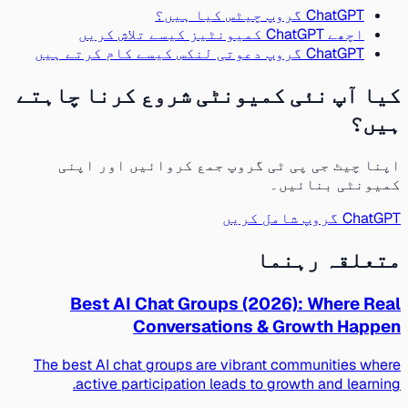
ChatGPT گروپ چیٹس کیا ہیں؟
اچھے ChatGPT کمیونٹیز کیسے تلاش کریں
ChatGPT گروپ دعوتی لنکس کیسے کام کرتے ہیں
کیا آپ نئی کمیونٹی شروع کرنا چاہتے
ہیں؟
اپنا چیٹ جی پی ٹی گروپ جمع کروائیں اور اپنی
کمیونٹی بنائیں۔
ChatGPT گروپ شامل کریں
متعلقہ رہنما
Best AI Chat Groups (2026): Where Real
Conversations & Growth Happen
The best AI chat groups are vibrant communities where
active participation leads to growth and learning.