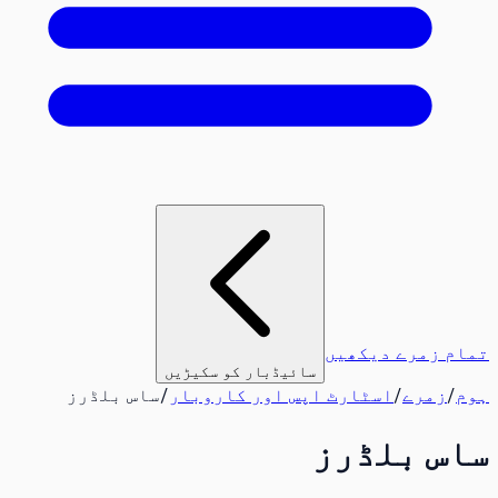
تمام زمرے دیکھیں
سائیڈبار کو سکیڑیں
ہوم
/
زمرے
/
اسٹارٹ اپس اور کاروبار
/
ساس بلڈرز
ساس بلڈرز