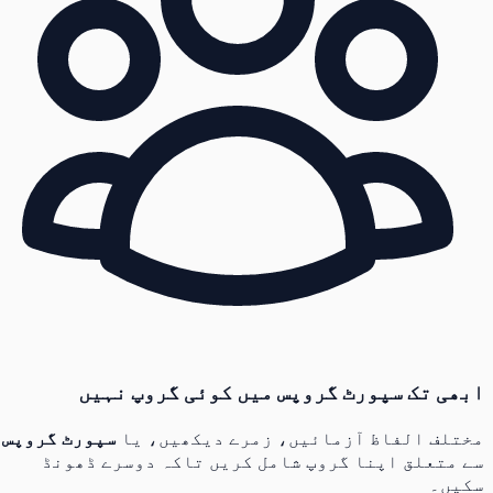
ابھی تک سپورٹ گروپس میں کوئی گروپ نہیں
مختلف الفاظ آزمائیں، زمرے دیکھیں، یا
سپورٹ گروپس
سے متعلق اپنا گروپ شامل کریں تاکہ دوسرے ڈھونڈ
سکیں۔