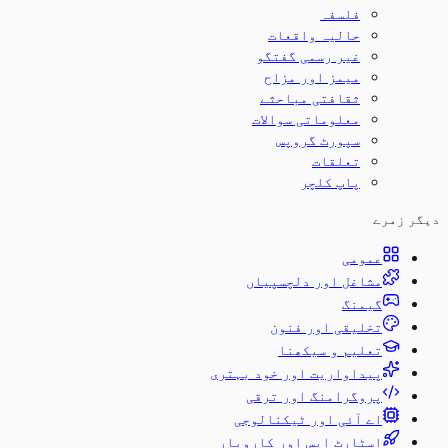
فلسفہ
حالیہ واقعات
غیر رسمی گفتگو
میمز اور مزاح
ثقافتی مباحثے
معلوماتی سوالات
سپورٹ گروپس
تعلقات
پاپ کلچر
دیگر زمرے
عمومی
مشاغل اور دلچسپیاں
گیمنگ
تخلیقی اور فنون
تعلیم و سیکھنا
پیداواریت اور خود بہتری
پروگرامنگ اور ترقی
اے آئی اور ٹیکنالوجی
اسٹارٹ اپس اور کاروبار