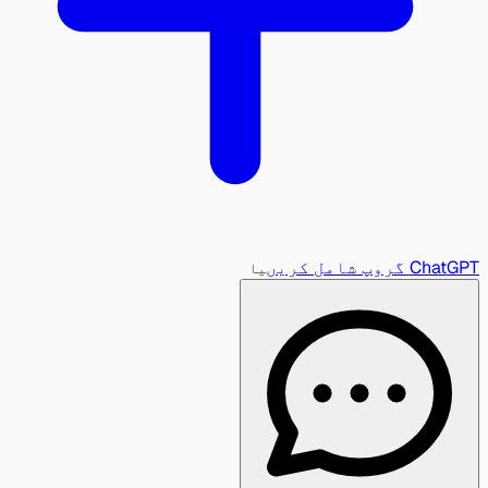
ChatGPT گروپ شامل کریں
یا