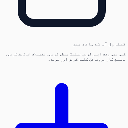
کنٹرول آپ کے ہاتھ میں
کسی بھی وقت اپنی گروپ لسٹنگ منظم کریں۔ تفصیلات اپ ڈیٹ کریں،
تخلیق کار پروفائل کلیم کریں اور مزید۔