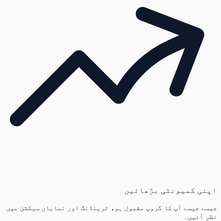
اپنی کمیونٹی بڑھائیں
جیسے جیسے آپ کا گروپ مقبول ہو، ٹرینڈنگ اور نمایاں سیکشن میں
نظر آئیں۔