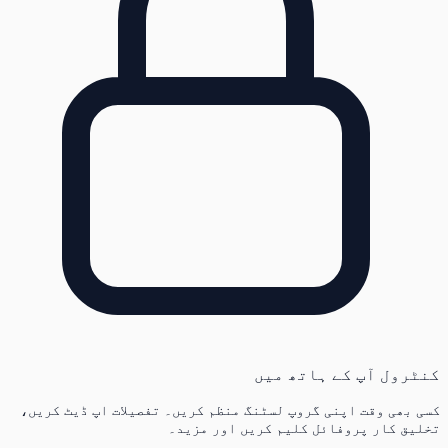
کنٹرول آپ کے ہاتھ میں
کسی بھی وقت اپنی گروپ لسٹنگ منظم کریں۔ تفصیلات اپ ڈیٹ کریں،
تخلیق کار پروفائل کلیم کریں اور مزید۔