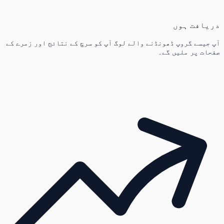
دریافت ہوں
آپ جیسے گروپ ڈھونڈنے والے لوگ آپ کو سرچ کے نتائج اور زمرے کے
صفحات پر ملیں گے۔