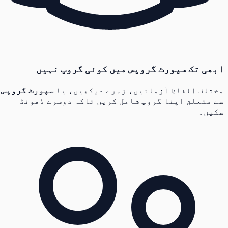
ابھی تک سپورٹ گروپس میں کوئی گروپ نہیں
مختلف الفاظ آزمائیں، زمرے دیکھیں، یا
سپورٹ گروپس
سے متعلق اپنا گروپ شامل کریں تاکہ دوسرے ڈھونڈ
سکیں۔