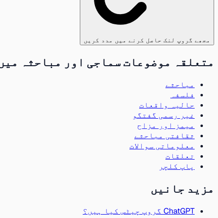
مجھے گروپ لنک حاصل کرنے میں مدد کریں
متعلقہ موضوعات سماجی اور مباحثہ میں
مباحثے
فلسفہ
حالیہ واقعات
غیر رسمی گفتگو
میمز اور مزاح
ثقافتی مباحثے
معلوماتی سوالات
تعلقات
پاپ کلچر
مزید جانیں
ChatGPT گروپ چیٹس کیا ہیں؟