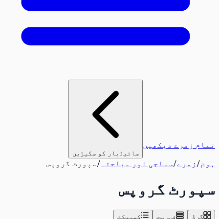
تمام زمرے دیکھیں
سائیڈبار کو سکیڑیں
ہوم
/
زمرے
/
سماجی اور مباحثہ
/
سپورٹ گروپس
سپورٹ گروپس
گرڈ
فہرست
کمپیکٹ