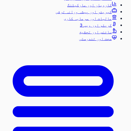
کاروبار اور مارکیٹنگ
کیریئر اور پیشہ ورانہ ترقی
مالیات اور سرمایہ کاری
کرپٹو اور ویب 3
سائنس اور تحقیق
صحت اور تندرستی