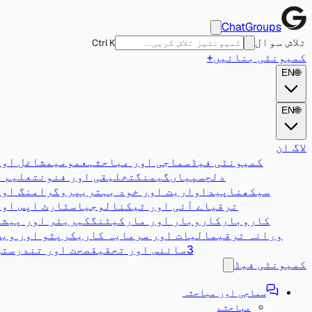
ChatGroups
تلاش سوال
Ctrl K
کمیونٹی بنائیں
+
EN
🌐
EN
🌐
لاگ ان
کمیونٹی فیڈ
سماجی اور مباحثہ
عمومی
مشاغل اور
دلچسپیاں
گیمنگ
تخلیقی اور فنون
تعلیم و
سیکھنا
پیداواریت اور خود بہتری
پروگرامنگ اور
ترقی
اے آئی اور ٹیکنالوجی
اسٹارٹ اپس اور
کاروبار
کاروبار اور مارکیٹنگ
کیریئر اور پیشہ
ورانہ ترقی
مالیات اور سرمایہ کاری
کرپٹو اور ویب
3
سائنس اور تحقیق
صحت اور تندرستی
کمیونٹی فیڈ
سماجی اور مباحثہ
مباحثے