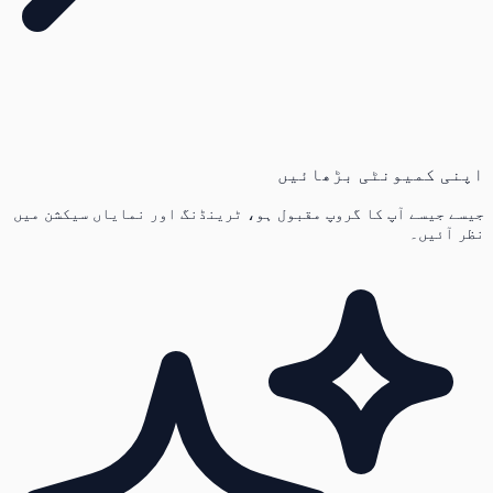
اپنی کمیونٹی بڑھائیں
جیسے جیسے آپ کا گروپ مقبول ہو، ٹرینڈنگ اور نمایاں سیکشن میں
نظر آئیں۔