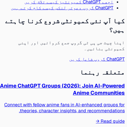
اچھے ChatGPT کمیونٹیز کیسے تلاش کریں
ChatGPT گروپ دعوتی لنکس کیسے کام کرتے ہیں
کیا آپ نئی کمیونٹی شروع کرنا چاہتے
ہیں؟
اپنا چیٹ جی پی ٹی گروپ جمع کروائیں اور اپنی
کمیونٹی بنائیں۔
ChatGPT گروپ شامل کریں
متعلقہ رہنما
Anime ChatGPT Groups (2026): Join AI-Powered
Anime Communities
Connect with fellow anime fans in AI-enhanced groups for
theories, character insights, and recommendations.
Read guide →