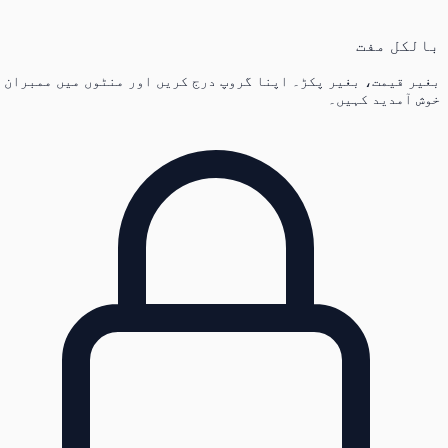
بالکل مفت
بغیر قیمت، بغیر پکڑ۔ اپنا گروپ درج کریں اور منٹوں میں ممبران
خوش آمدید کہیں۔