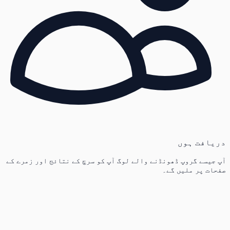
دریافت ہوں
آپ جیسے گروپ ڈھونڈنے والے لوگ آپ کو سرچ کے نتائج اور زمرے کے
صفحات پر ملیں گے۔