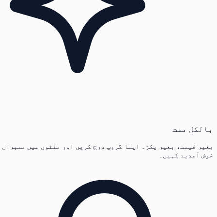
بالکل مفت
بغیر قیمت، بغیر پکڑ۔ اپنا گروپ درج کریں اور منٹوں میں ممبران
خوش آمدید کہیں۔