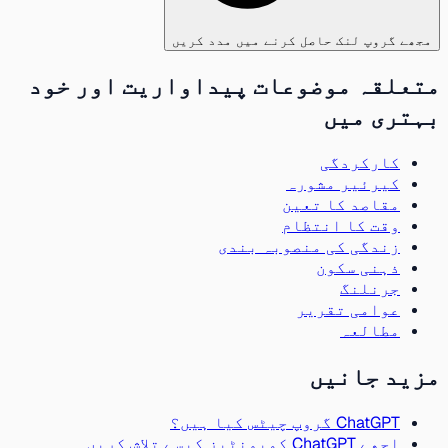
مجھے گروپ لنک حاصل کرنے میں مدد کریں
متعلقہ موضوعات پیداواریت اور خود
بہتری میں
کارکردگی
کیرئیر مشورہ
مقاصد کا تعین
وقت کا انتظام
زندگی کی منصوبہ بندی
ذہنی سکون
جرنلنگ
عوامی تقریر
مطالعہ
مزید جانیں
ChatGPT گروپ چیٹس کیا ہیں؟
اچھے ChatGPT کمیونٹیز کیسے تلاش کریں