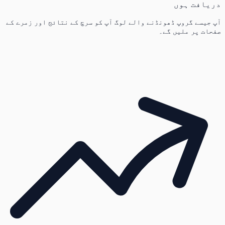
دریافت ہوں
آپ جیسے گروپ ڈھونڈنے والے لوگ آپ کو سرچ کے نتائج اور زمرے کے
صفحات پر ملیں گے۔