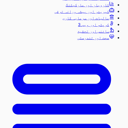
کاروبار اور مارکیٹنگ
کیریئر اور پیشہ ورانہ ترقی
مالیات اور سرمایہ کاری
کرپٹو اور ویب 3
سائنس اور تحقیق
صحت اور تندرستی