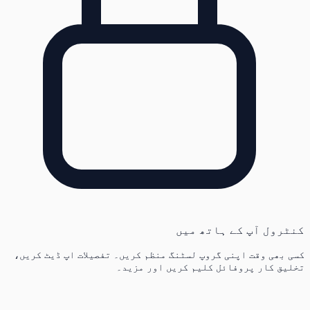
کنٹرول آپ کے ہاتھ میں
کسی بھی وقت اپنی گروپ لسٹنگ منظم کریں۔ تفصیلات اپ ڈیٹ کریں،
تخلیق کار پروفائل کلیم کریں اور مزید۔