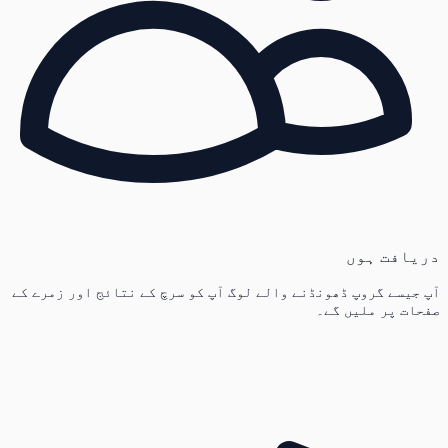
دریافت ہوں
آپ جیسے گروپ ڈھونڈنے والے لوگ آپ کو سرچ کے نتائج اور زمرے کے
صفحات پر ملیں گے۔