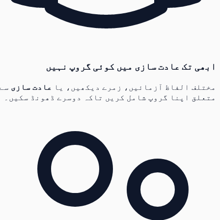
ابھی تک عادت سازی میں کوئی گروپ نہیں
مختلف الفاظ آزمائیں، زمرے دیکھیں، یا
عادت سازی
سے
متعلق اپنا گروپ شامل کریں تاکہ دوسرے ڈھونڈ سکیں۔