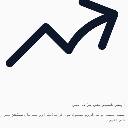
اپنی کمیونٹی بڑھائیں
جیسے جیسے آپ کا گروپ مقبول ہو، ٹرینڈنگ اور نمایاں سیکشن میں
نظر آئیں۔