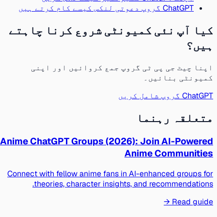
ChatGPT گروپ دعوتی لنکس کیسے کام کرتے ہیں
کیا آپ نئی کمیونٹی شروع کرنا چاہتے
ہیں؟
اپنا چیٹ جی پی ٹی گروپ جمع کروائیں اور اپنی
کمیونٹی بنائیں۔
ChatGPT گروپ شامل کریں
متعلقہ رہنما
Anime ChatGPT Groups (2026): Join AI-Powered
Anime Communities
Connect with fellow anime fans in AI-enhanced groups for
theories, character insights, and recommendations.
Read guide →