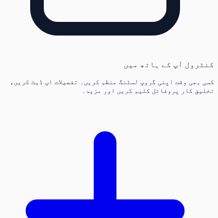
کنٹرول آپ کے ہاتھ میں
کسی بھی وقت اپنی گروپ لسٹنگ منظم کریں۔ تفصیلات اپ ڈیٹ کریں،
تخلیق کار پروفائل کلیم کریں اور مزید۔