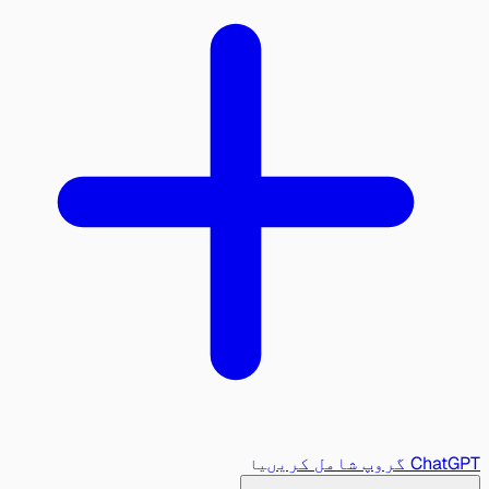
ChatGPT گروپ شامل کریں
یا