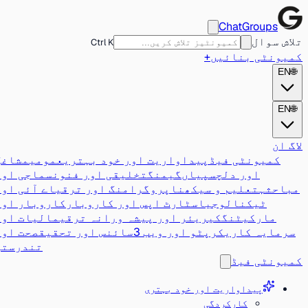
ChatGroups
تلاش سوال
Ctrl K
کمیونٹی بنائیں
+
EN
🌐
EN
🌐
لاگ ان
کمیونٹی فیڈ
پیداواریت اور خود بہتری
عمومی
مشاغل
اور دلچسپیاں
گیمنگ
تخلیقی اور فنون
سماجی اور
مباحثہ
تعلیم و سیکھنا
پروگرامنگ اور ترقی
اے آئی اور
ٹیکنالوجی
اسٹارٹ اپس اور کاروبار
کاروبار اور
مارکیٹنگ
کیریئر اور پیشہ ورانہ ترقی
مالیات اور
سرمایہ کاری
کرپٹو اور ویب 3
سائنس اور تحقیق
صحت اور
تندرستی
کمیونٹی فیڈ
پیداواریت اور خود بہتری
کارکردگی