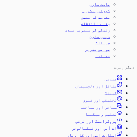
عادت سازی
کیرئیر مشورہ
مقاصد کا تعین
وقت کا انتظام
زندگی کی منصوبہ بندی
ذہنی سکون
جرنلنگ
عوامی تقریر
مطالعہ
دیگر زمرے
عمومی
مشاغل اور دلچسپیاں
گیمنگ
تخلیقی اور فنون
سماجی اور مباحثہ
تعلیم و سیکھنا
پروگرامنگ اور ترقی
اے آئی اور ٹیکنالوجی
اسٹارٹ اپس اور کاروبار