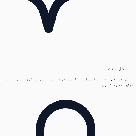
بالکل مفت
بغیر قیمت، بغیر پکڑ۔ اپنا گروپ درج کریں اور منٹوں میں ممبران
خوش آمدید کہیں۔