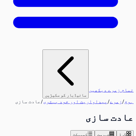
تمام زمرے دیکھیں
سائیڈبار کو سکیڑیں
ہوم
/
زمرے
/
پیداواریت اور خود بہتری
/
عادت سازی
عادت سازی
گرڈ
فہرست
کمپیکٹ