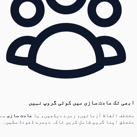
ابھی تک عادت سازی میں کوئی گروپ نہیں
مختلف الفاظ آزمائیں، زمرے دیکھیں، یا
عادت سازی
سے
متعلق اپنا گروپ شامل کریں تاکہ دوسرے ڈھونڈ سکیں۔