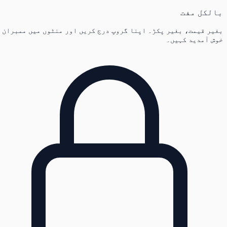
بالکل مفت
بغیر قیمت، بغیر پکڑ۔ اپنا گروپ درج کریں اور منٹوں میں ممبران
خوش آمدید کہیں۔