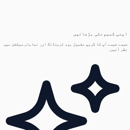
اپنی کمیونٹی بڑھائیں
جیسے جیسے آپ کا گروپ مقبول ہو، ٹرینڈنگ اور نمایاں سیکشن میں
نظر آئیں۔