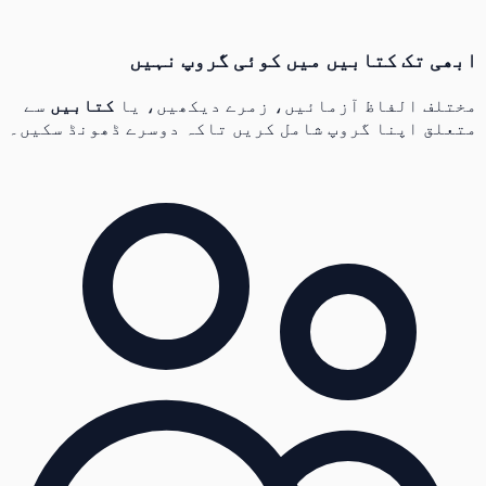
ابھی تک کتابیں میں کوئی گروپ نہیں
مختلف الفاظ آزمائیں، زمرے دیکھیں، یا
کتابیں
سے
متعلق اپنا گروپ شامل کریں تاکہ دوسرے ڈھونڈ سکیں۔