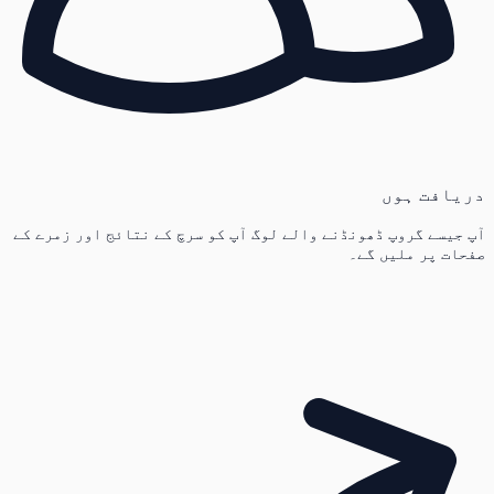
دریافت ہوں
آپ جیسے گروپ ڈھونڈنے والے لوگ آپ کو سرچ کے نتائج اور زمرے کے
صفحات پر ملیں گے۔