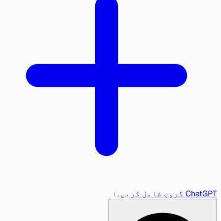
ChatGPT گروپ شامل کریں
یا