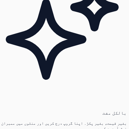
بالکل مفت
بغیر قیمت، بغیر پکڑ۔ اپنا گروپ درج کریں اور منٹوں میں ممبران
خوش آمدید کہیں۔