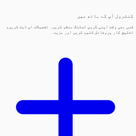
کنٹرول آپ کے ہاتھ میں
کسی بھی وقت اپنی گروپ لسٹنگ منظم کریں۔ تفصیلات اپ ڈیٹ کریں،
تخلیق کار پروفائل کلیم کریں اور مزید۔