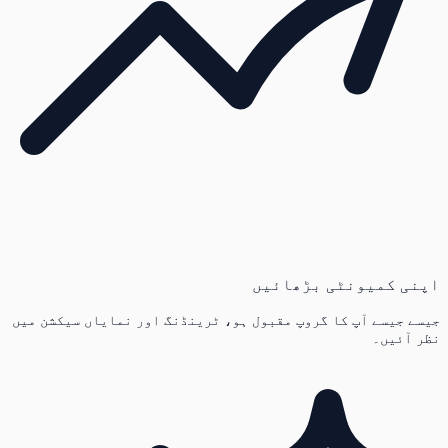
اپنی کمیونٹی بڑھائیں
جیسے جیسے آپ کا گروپ مقبول ہو، ٹرینڈنگ اور نمایاں سیکشن میں
نظر آئیں۔