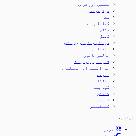
فلمیں اور ٹی وی
فوٹوگرافی
سفر
کھانا پکانا
فٹنس
کھیل
ڈی آئی وائی پروجیکٹس
باغبانی
پالتو جانور
قدرت اور پیدل سفر
بورڈ گیمز اور پہیلیاں
انیمے
مانگا
کوس پلے
کامکس
کے پاپ
کلکٹیبلز
دیگر زمرے
عمومی