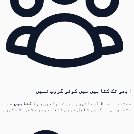
ابھی تک کتابیں میں کوئی گروپ نہیں
مختلف الفاظ آزمائیں، زمرے دیکھیں، یا
کتابیں
سے
متعلق اپنا گروپ شامل کریں تاکہ دوسرے ڈھونڈ سکیں۔