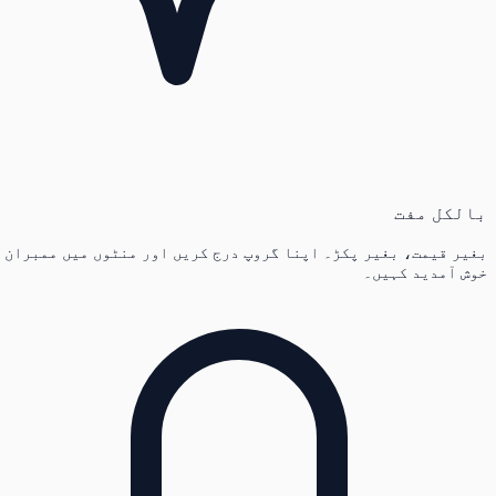
بالکل مفت
بغیر قیمت، بغیر پکڑ۔ اپنا گروپ درج کریں اور منٹوں میں ممبران
خوش آمدید کہیں۔