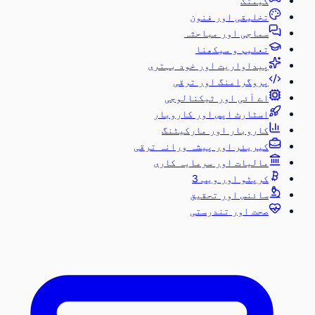
گیمنگ
تخلیقی اور فنون
سماجی اور مباحثہ
تعلیم و سیکھنا
پیداواریت اور خود بہتری
پروگرامنگ اور ترقی
اے آئی اور ٹیکنالوجی
اسٹارٹ اپس اور کاروبار
کاروبار اور مارکیٹنگ
کیریئر اور پیشہ ورانہ ترقی
مالیات اور سرمایہ کاری
کرپٹو اور ویب 3
سائنس اور تحقیق
صحت اور تندرستی