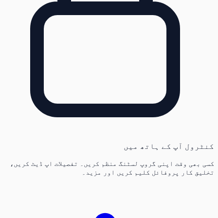
کنٹرول آپ کے ہاتھ میں
کسی بھی وقت اپنی گروپ لسٹنگ منظم کریں۔ تفصیلات اپ ڈیٹ کریں،
تخلیق کار پروفائل کلیم کریں اور مزید۔