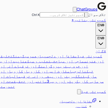
ChatGroups
تلاش سوال
Ctrl K
کمیونٹی بنائیں
+
EN
🌐
EN
🌐
لاگ ان
کمیونٹی فیڈ
مشاغل اور دلچسپیاں
عمومی
گیمنگ
تخلیقی
اور فنون
سماجی اور مباحثہ
تعلیم و سیکھنا
پیداواریت
اور خود بہتری
پروگرامنگ اور ترقی
اے آئی اور
ٹیکنالوجی
اسٹارٹ اپس اور کاروبار
کاروبار اور
مارکیٹنگ
کیریئر اور پیشہ ورانہ ترقی
مالیات اور
سرمایہ کاری
کرپٹو اور ویب 3
سائنس اور تحقیق
صحت اور
تندرستی
کمیونٹی فیڈ
مشاغل اور دلچسپیاں
کتابیں