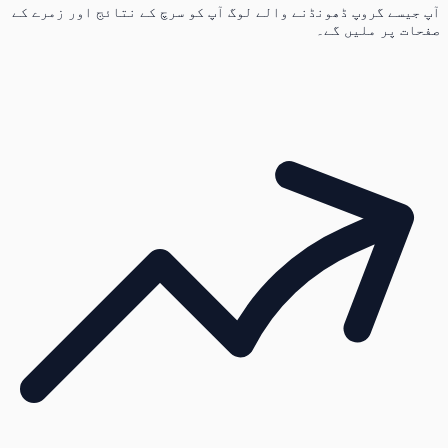
آپ جیسے گروپ ڈھونڈنے والے لوگ آپ کو سرچ کے نتائج اور زمرے کے
صفحات پر ملیں گے۔