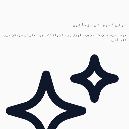
اپنی کمیونٹی بڑھائیں
جیسے جیسے آپ کا گروپ مقبول ہو، ٹرینڈنگ اور نمایاں سیکشن میں
نظر آئیں۔