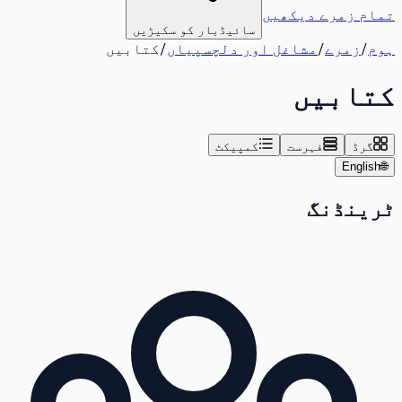
تمام زمرے دیکھیں
سائیڈبار کو سکیڑیں
ہوم
/
زمرے
/
مشاغل اور دلچسپیاں
/
کتابیں
کتابیں
گرڈ
فہرست
کمپیکٹ
English
🌐
ٹرینڈنگ