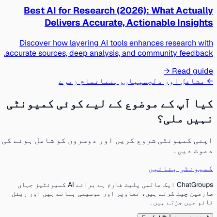
Best AI for Research (2026): What Actually
Delivers Accurate, Actionable Insights
Discover how layering AI tools enhances research with
accurate sources, deep analysis, and community feedback.
Read guide →
← مشاغل اور دلچسپیاں
رہنما
تمام زمرے
کیا آپ کے موضوع کے لیے کوئی کمیونٹی
نہیں ملی؟
اپنی کمیونٹی شروع کریں اور دوسروں کو شامل ہونے کی
دعوت دیں۔
کمیونٹی بنائیں
ChatGroups ایک عالمی پلیٹ فارم ہے برائے AI کمیونٹیز جہاں
صارفین چیٹ کرتے ہیں، تصاویر اور موسیقی بناتے ہیں اور ریئل
ٹائم میں جڑتے ہیں۔