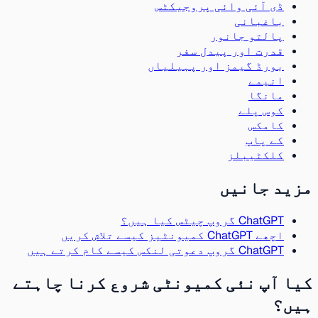
ڈی آئی وائی پروجیکٹس
باغبانی
پالتو جانور
قدرت اور پیدل سفر
بورڈ گیمز اور پہیلیاں
انیمے
مانگا
کوس پلے
کامکس
کے پاپ
کلکٹیبلز
مزید جانیں
ChatGPT گروپ چیٹس کیا ہیں؟
اچھے ChatGPT کمیونٹیز کیسے تلاش کریں
ChatGPT گروپ دعوتی لنکس کیسے کام کرتے ہیں
کیا آپ نئی کمیونٹی شروع کرنا چاہتے
ہیں؟