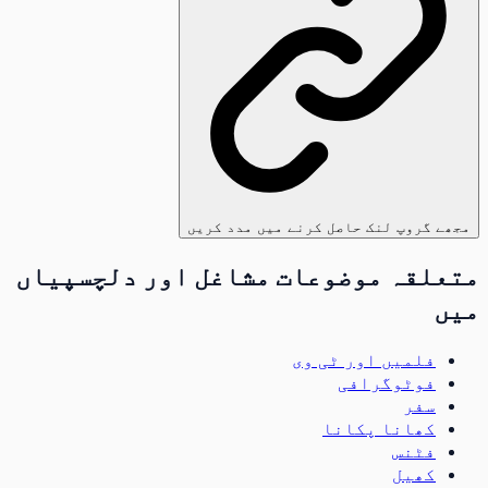
مجھے گروپ لنک حاصل کرنے میں مدد کریں
متعلقہ موضوعات مشاغل اور دلچسپیاں
میں
فلمیں اور ٹی وی
فوٹوگرافی
سفر
کھانا پکانا
فٹنس
کھیل