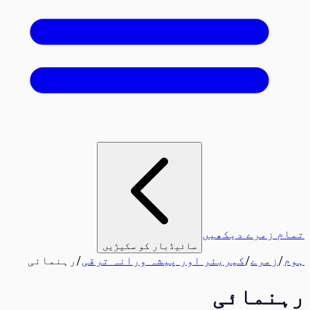
تمام زمرے دیکھیں
سائیڈبار کو سکیڑیں
ہوم
/
زمرے
/
کیریئر اور پیشہ ورانہ ترقی
/
رہنمائی
رہنمائی