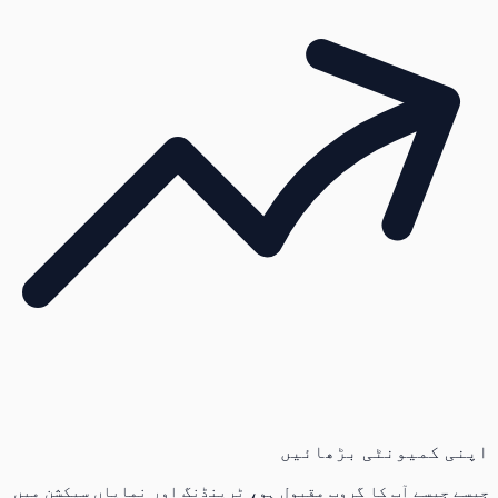
اپنی کمیونٹی بڑھائیں
جیسے جیسے آپ کا گروپ مقبول ہو، ٹرینڈنگ اور نمایاں سیکشن میں