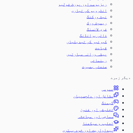
ریزیومے اور پورٹ فولیو
انٹرویو کی تیاری
نیٹ ورکنگ
ریموٹ ورک
فری لانسنگ
ذاتی برانڈنگ
کیرئیر کی تبدیلیاں
قیادت
پیشہ ورانہ مہارتیں
رہنمائی
صنعتی بصیرت
دیگر زمرے
عمومی
مشاغل اور دلچسپیاں
گیمنگ
تخلیقی اور فنون
سماجی اور مباحثہ
تعلیم و سیکھنا
پیداواریت اور خود بہتری