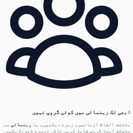
ابھی تک رہنمائی میں کوئی گروپ نہیں
مختلف الفاظ آزمائیں، زمرے دیکھیں، یا
رہنمائی
سے
متعلق اپنا گروپ شامل کریں تاکہ دوسرے ڈھونڈ سکیں۔