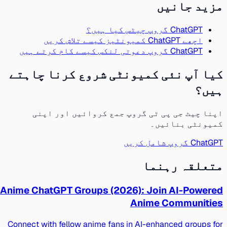
مزید جانیں
ChatGPT گروپ چیٹس کیا ہیں؟
اچھے ChatGPT کمیونٹیز کیسے تلاش کریں
ChatGPT گروپ دعوتی لنکس کیسے کام کرتے ہیں
کیا آپ نئی کمیونٹی شروع کرنا چاہتے
ہیں؟
اپنا چیٹ جی پی ٹی گروپ جمع کروائیں اور اپنی
کمیونٹی بنائیں۔
ChatGPT گروپ شامل کریں
متعلقہ رہنما
Anime ChatGPT Groups (2026): Join AI-Powered
Anime Communities
Connect with fellow anime fans in AI-enhanced groups for