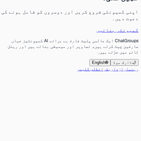
اپنی کمیونٹی شروع کریں اور دوسروں کو شامل ہونے کی
دعوت دیں۔
کمیونٹی بنائیں
ChatGroups ایک عالمی پلیٹ فارم ہے برائے AI کمیونٹیز جہاں
صارفین چیٹ کرتے ہیں، تصاویر اور موسیقی بناتے ہیں اور ریئل
ٹائم میں جڑتے ہیں۔
🌙
ڈارک موڈ
🌐
English
رہنما
رازداری
شرائط
ڈس کلیمر