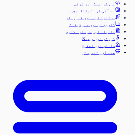
پروگرامنگ اور ترقی
اے آئی اور ٹیکنالوجی
اسٹارٹ اپس اور کاروبار
کاروبار اور مارکیٹنگ
مالیات اور سرمایہ کاری
کرپٹو اور ویب 3
سائنس اور تحقیق
صحت اور تندرستی