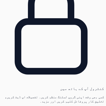
کنٹرول آپ کے ہاتھ میں
کسی بھی وقت اپنی گروپ لسٹنگ منظم کریں۔ تفصیلات اپ ڈیٹ کریں،
تخلیق کار پروفائل کلیم کریں اور مزید۔