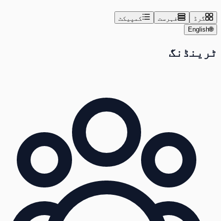
گرڈ
فہرست
کمپیکٹ
English
🌐
ٹرینڈنگ