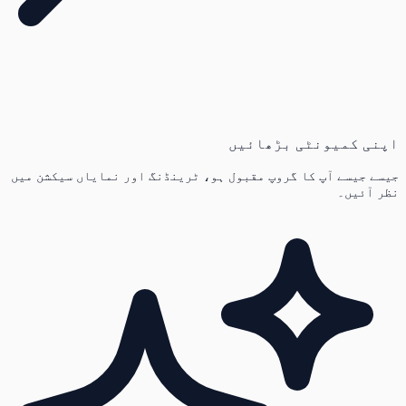
اپنی کمیونٹی بڑھائیں
جیسے جیسے آپ کا گروپ مقبول ہو، ٹرینڈنگ اور نمایاں سیکشن میں
نظر آئیں۔