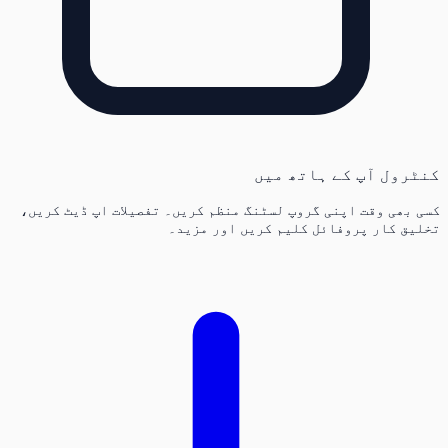
کنٹرول آپ کے ہاتھ میں
کسی بھی وقت اپنی گروپ لسٹنگ منظم کریں۔ تفصیلات اپ ڈیٹ کریں،
تخلیق کار پروفائل کلیم کریں اور مزید۔