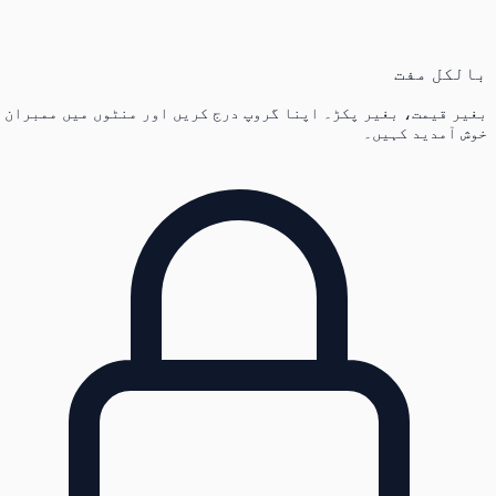
بالکل مفت
بغیر قیمت، بغیر پکڑ۔ اپنا گروپ درج کریں اور منٹوں میں ممبران
خوش آمدید کہیں۔