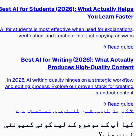
Best AI for Students (2026): What Actually Helps
You Learn Faster
AI for students is most effective when used for explanations,
verification, and iteration—not just copying answers.
Read guide →
Best AI for Writing (2026): What Actually
Produces High-Quality Content
In 2026, AI writing quality hinges on a strategic workflow
and editing process. Explore our proven stack for creating
standout content.
Read guide →
← کیریئر اور پیشہ ورانہ ترقی
رہنما
تمام زمرے
کیا آپ کے موضوع کے لیے کوئی کمیونٹی
نہیں ملی؟