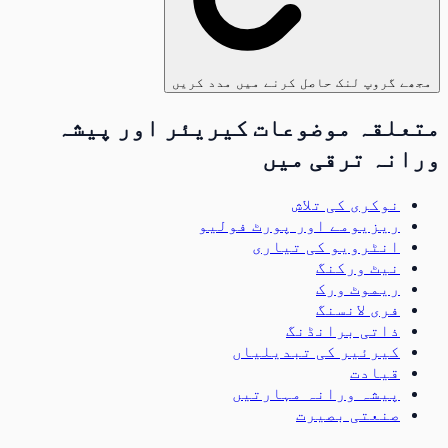
مجھے گروپ لنک حاصل کرنے میں مدد کریں
متعلقہ موضوعات کیریئر اور پیشہ
ورانہ ترقی میں
نوکری کی تلاش
ریزیومے اور پورٹ فولیو
انٹرویو کی تیاری
نیٹ ورکنگ
ریموٹ ورک
فری لانسنگ
ذاتی برانڈنگ
کیرئیر کی تبدیلیاں
قیادت
پیشہ ورانہ مہارتیں
صنعتی بصیرت