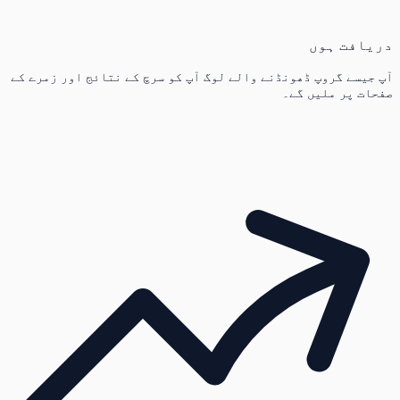
دریافت ہوں
آپ جیسے گروپ ڈھونڈنے والے لوگ آپ کو سرچ کے نتائج اور زمرے کے
صفحات پر ملیں گے۔