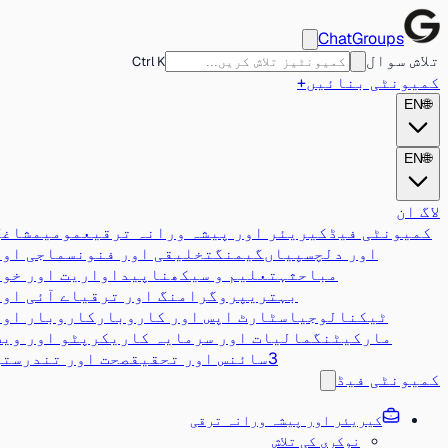
ChatGroups
تلاش سوال
Ctrl K
کمیونٹی بنائیں
+
EN
🌐
EN
🌐
لاگ ان
کمیونٹی فیڈ
کیریئر اور پیشہ ورانہ ترقی
عمومی
مشاغل
اور دلچسپیاں
گیمنگ
تخلیقی اور فنون
سماجی اور
مباحثہ
تعلیم و سیکھنا
پیداواریت اور خود
بہتری
پروگرامنگ اور ترقی
اے آئی اور
ٹیکنالوجی
اسٹارٹ اپس اور کاروبار
کاروبار اور
مارکیٹنگ
مالیات اور سرمایہ کاری
کرپٹو اور ویب
3
سائنس اور تحقیق
صحت اور تندرستی
کمیونٹی فیڈ
کیریئر اور پیشہ ورانہ ترقی
نوکری کی تلاش