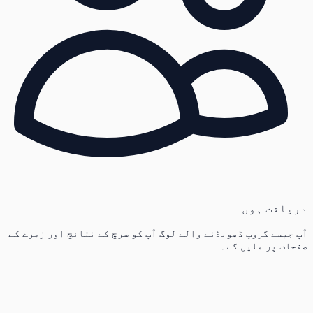
دریافت ہوں
آپ جیسے گروپ ڈھونڈنے والے لوگ آپ کو سرچ کے نتائج اور زمرے کے
صفحات پر ملیں گے۔