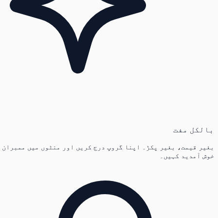
بالکل مفت
بغیر قیمت، بغیر پکڑ۔ اپنا گروپ درج کریں اور منٹوں میں ممبران
خوش آمدید کہیں۔