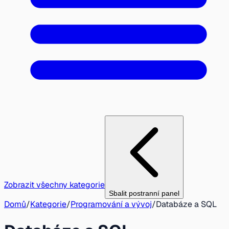
Zobrazit všechny kategorie
Sbalit postranní panel
Domů
/
Kategorie
/
Programování a vývoj
/
Databáze a SQL