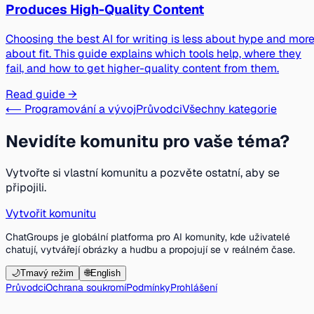
Produces High-Quality Content
Choosing the best AI for writing is less about hype and mor
about fit. This guide explains which tools help, where they
fail, and how to get higher-quality content from them.
Read guide →
⟵ Programování a vývoj
Průvodci
Všechny kategorie
Nevidíte komunitu pro vaše téma?
Vytvořte si vlastní komunitu a pozvěte ostatní, aby se
připojili.
Vytvořit komunitu
ChatGroups je globální platforma pro AI komunity, kde uživatelé
chatují, vytvářejí obrázky a hudbu a propojují se v reálném čase.
🌙
Tmavý režim
🌐
English
Průvodci
Ochrana soukromí
Podmínky
Prohlášení