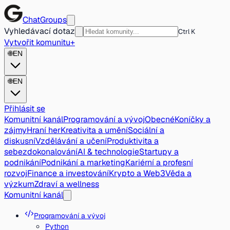
ChatGroups
Vyhledávací dotaz
Ctrl K
Vytvořit komunitu
+
🌐
EN
🌐
EN
Přihlásit se
Komunitní kanál
Programování a vývoj
Obecné
Koníčky a
zájmy
Hraní her
Kreativita a umění
Sociální a
diskusní
Vzdělávání a učení
Produktivita a
sebezdokonalování
AI & technologie
Startupy a
podnikání
Podnikání a marketing
Kariérní a profesní
rozvoj
Finance a investování
Krypto a Web3
Věda a
výzkum
Zdraví a wellness
Komunitní kanál
Programování a vývoj
Python