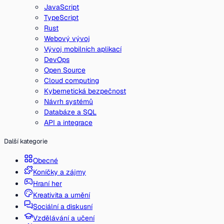
JavaScript
TypeScript
Rust
Webový vývoj
Vývoj mobilních aplikací
DevOps
Open Source
Cloud computing
Kybernetická bezpečnost
Návrh systémů
Databáze a SQL
API a integrace
Další kategorie
Obecné
Koníčky a zájmy
Hraní her
Kreativita a umění
Sociální a diskusní
Vzdělávání a učení