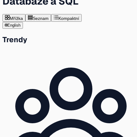
Databáze a SQL
Mřížka
Seznam
Kompaktní
🌐
English
Trendy