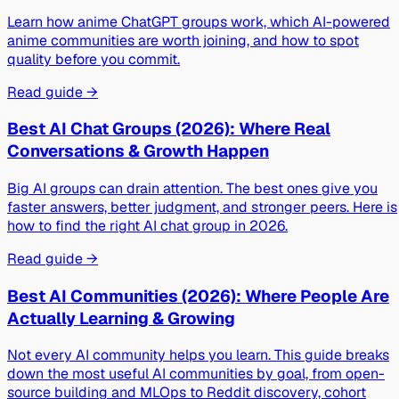
Learn how anime ChatGPT groups work, which AI-powered
anime communities are worth joining, and how to spot
quality before you commit.
Read guide →
Best AI Chat Groups (2026): Where Real
Conversations & Growth Happen
Big AI groups can drain attention. The best ones give you
faster answers, better judgment, and stronger peers. Here is
how to find the right AI chat group in 2026.
Read guide →
Best AI Communities (2026): Where People Are
Actually Learning & Growing
Not every AI community helps you learn. This guide breaks
down the most useful AI communities by goal, from open-
source building and MLOps to Reddit discovery, cohort