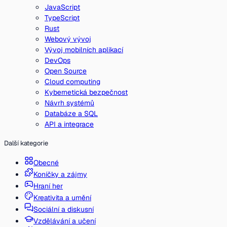
JavaScript
TypeScript
Rust
Webový vývoj
Vývoj mobilních aplikací
DevOps
Open Source
Cloud computing
Kybernetická bezpečnost
Návrh systémů
Databáze a SQL
API a integrace
Další kategorie
Obecné
Koníčky a zájmy
Hraní her
Kreativita a umění
Sociální a diskusní
Vzdělávání a učení