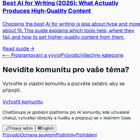
Best AI for Writing (2026): What Actually
Produces High-Quality Content
Choosing the best AI for writing is less about hype and mor
about fit. This guide explains which tools help, where they
fail, and how to get higher-quality content from them.
Read guide →
⟵ Programování a vývoj
Průvodci
Všechny kategorie
Nevidíte komunitu pro vaše téma?
Vytvořte si vlastní komunitu a pozvěte ostatní, aby se
připojili.
Vytvořit komunitu
ChatGroups je globální platforma pro AI komunity, kde uživatelé
chatují, vytvářejí obrázky a hudbu a propojují se v reálném čase.
🌙
Tmavý režim
🌐
English
Průvodci
Ochrana soukromí
Podmínky
Prohlášení