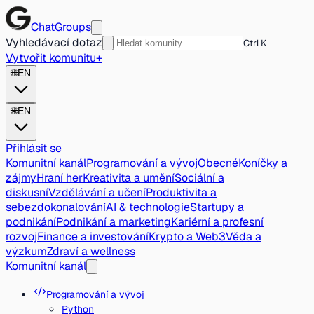
ChatGroups
Vyhledávací dotaz
Ctrl K
Vytvořit komunitu
+
🌐
EN
🌐
EN
Přihlásit se
Komunitní kanál
Programování a vývoj
Obecné
Koníčky a
zájmy
Hraní her
Kreativita a umění
Sociální a
diskusní
Vzdělávání a učení
Produktivita a
sebezdokonalování
AI & technologie
Startupy a
podnikání
Podnikání a marketing
Kariérní a profesní
rozvoj
Finance a investování
Krypto a Web3
Věda a
výzkum
Zdraví a wellness
Komunitní kanál
Programování a vývoj
Python