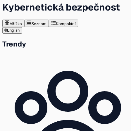
Kybernetická bezpečnost
Mřížka
Seznam
Kompaktní
🌐
English
Trendy