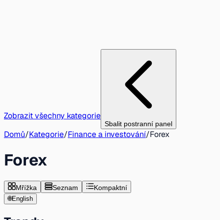
Zobrazit všechny kategorie
Sbalit postranní panel
Domů
/
Kategorie
/
Finance a investování
/
Forex
Forex
Mřížka
Seznam
Kompaktní
🌐
English