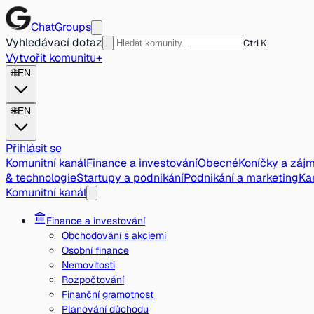
ChatGroups
Vyhledávací dotaz
Ctrl K
Vytvořit komunitu
+
🌐
EN
🌐
EN
Přihlásit se
Komunitní kanál
Finance a investování
Obecné
Koníčky a záj
& technologie
Startupy a podnikání
Podnikání a marketing
Kar
Komunitní kanál
Finance a investování
Obchodování s akciemi
Osobní finance
Nemovitosti
Rozpočtování
Finanční gramotnost
Plánování důchodu