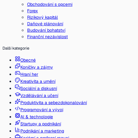
Obchodování s opcemi
Forex
Rizikový kapitál
Daňové plánování
Budování bohatství
Finanční nezávislost
Další kategorie
Obecné
Koníčky a zájmy
Hraní her
Kreativita a umění
Sociální a diskusní
Vzdělávání a učení
Produktivita a sebezdokonalování
Programování a vývoj
AI & technologie
Startupy a podnikání
Podnikání a marketing