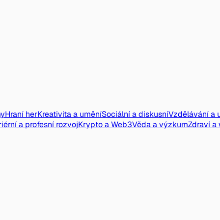
my
Hraní her
Kreativita a umění
Sociální a diskusní
Vzdělávání a 
iérní a profesní rozvoj
Krypto a Web3
Věda a výzkum
Zdraví a