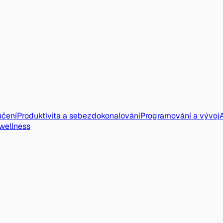
učení
Produktivita a sebezdokonalování
Programování a vývoj
 wellness