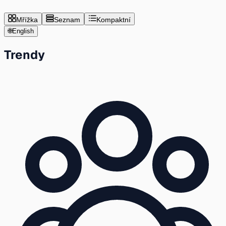
Mřížka
Seznam
Kompaktní
🌐
English
Trendy