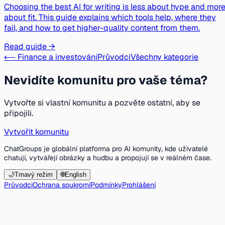
Choosing the best AI for writing is less about hype and mor
about fit. This guide explains which tools help, where they
fail, and how to get higher-quality content from them.
Read guide →
⟵ Finance a investování
Průvodci
Všechny kategorie
Nevidíte komunitu pro vaše téma?
Vytvořte si vlastní komunitu a pozvěte ostatní, aby se
připojili.
Vytvořit komunitu
ChatGroups je globální platforma pro AI komunity, kde uživatelé
chatují, vytvářejí obrázky a hudbu a propojují se v reálném čase.
🌙
Tmavý režim
🌐
English
Průvodci
Ochrana soukromí
Podmínky
Prohlášení