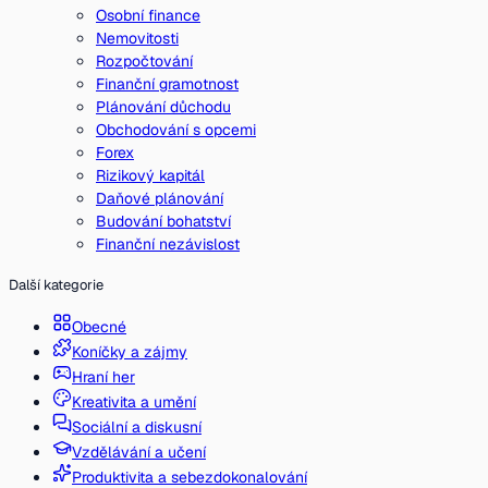
Osobní finance
Nemovitosti
Rozpočtování
Finanční gramotnost
Plánování důchodu
Obchodování s opcemi
Forex
Rizikový kapitál
Daňové plánování
Budování bohatství
Finanční nezávislost
Další kategorie
Obecné
Koníčky a zájmy
Hraní her
Kreativita a umění
Sociální a diskusní
Vzdělávání a učení
Produktivita a sebezdokonalování