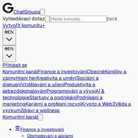
ChatGroups
Vyhledávací dotaz
Ctrl K
Vytvořit komunitu
+
🌐
EN
🌐
EN
Přihlásit se
Komunitní kanál
Finance a investování
Obecné
Koníčky a
zájmy
Hraní her
Kreativita a umění
Sociální a
diskusní
Vzdělávání a učení
Produktivita a
sebezdokonalování
Programování a vývoj
AI &
technologie
Startupy a podnikání
Podnikání a
marketing
Kariérní a profesní rozvoj
Krypto a Web3
Věda a
výzkum
Zdraví a wellness
Komunitní kanál
Finance a investování
Obchodování s akciemi