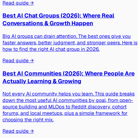
Read guide →
Best AI Chat Groups (2026): Where Real
Conversations & Growth Happen
Big AI groups can drain attention. The best ones give you
faster answers, better judgment, and stronger peers. Here is
how to find the right AI chat group in 2026.
Read guide →
Best AI Communities (2026): Where People Are
Actually Learning & Growing
Not every AI community helps you learn. This guide breaks
down the most useful AI communities by goal, from open-
source building and MLOps to Reddit discovery, cohort
forums, and local meetups, plus a simple framework for
choosing the right mix.
Read guide →