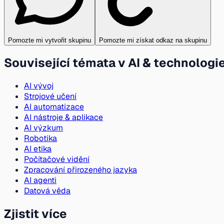
Pomozte mi vytvořit skupinu
Pomozte mi získat odkaz na skupinu
Související témata v AI & technologi
AI vývoj
Strojové učení
AI automatizace
AI nástroje & aplikace
AI výzkum
Robotika
AI etika
Počítačové vidění
Zpracování přirozeného jazyka
AI agenti
Datová věda
Zjistit více