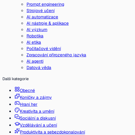
Prompt engineering
Strojové učení
AI automatizace
AI nástroje & aplikace
AI výzkum
Robotika
AI etika
Počítačové vidění
Zpracování přirozeného jazyka
AI agenti
Datová věda
Další kategorie
Obecné
Koníčky a zájmy
Hraní her
Kreativita a umění
Sociální a diskusní
Vzdělávání a učení
Produktivita a sebezdokonalování