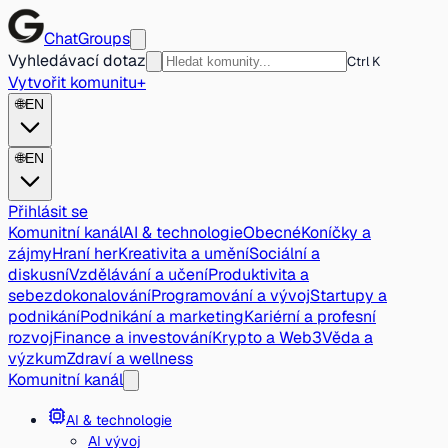
ChatGroups
Vyhledávací dotaz
Ctrl K
Vytvořit komunitu
+
🌐
EN
🌐
EN
Přihlásit se
Komunitní kanál
AI & technologie
Obecné
Koníčky a
zájmy
Hraní her
Kreativita a umění
Sociální a
diskusní
Vzdělávání a učení
Produktivita a
sebezdokonalování
Programování a vývoj
Startupy a
podnikání
Podnikání a marketing
Kariérní a profesní
rozvoj
Finance a investování
Krypto a Web3
Věda a
výzkum
Zdraví a wellness
Komunitní kanál
AI & technologie
AI vývoj