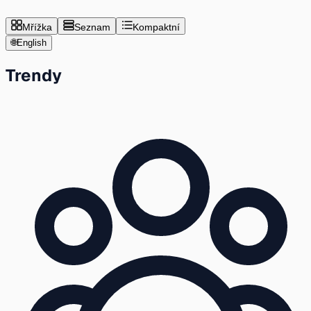
Mřížka
Seznam
Kompaktní
🌐
English
Trendy