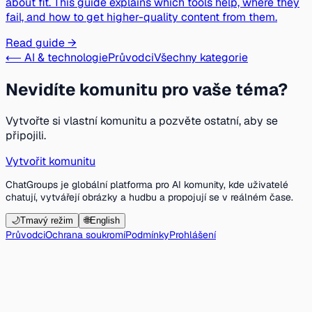
about fit. This guide explains which tools help, where they
fail, and how to get higher-quality content from them.
Read guide →
⟵ AI & technologie
Průvodci
Všechny kategorie
Nevidíte komunitu pro vaše téma?
Vytvořte si vlastní komunitu a pozvěte ostatní, aby se
připojili.
Vytvořit komunitu
ChatGroups je globální platforma pro AI komunity, kde uživatelé
chatují, vytvářejí obrázky a hudbu a propojují se v reálném čase.
🌙
Tmavý režim
🌐
English
Průvodci
Ochrana soukromí
Podmínky
Prohlášení