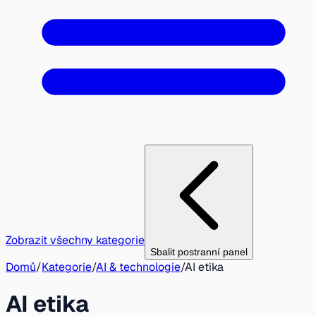
Zobrazit všechny kategorie
Sbalit postranní panel
Domů
/
Kategorie
/
AI & technologie
/
AI etika
AI etika