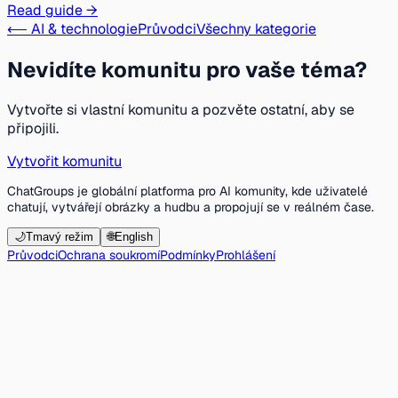
Read guide →
⟵ AI & technologie
Průvodci
Všechny kategorie
Nevidíte komunitu pro vaše téma?
Vytvořte si vlastní komunitu a pozvěte ostatní, aby se
připojili.
Vytvořit komunitu
ChatGroups je globální platforma pro AI komunity, kde uživatelé
chatují, vytvářejí obrázky a hudbu a propojují se v reálném čase.
🌙
Tmavý režim
🌐
English
Průvodci
Ochrana soukromí
Podmínky
Prohlášení