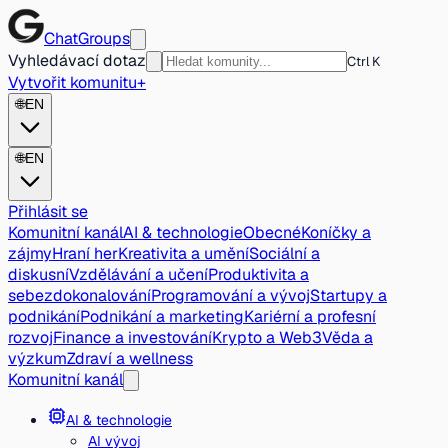
ChatGroups
Vyhledávací dotaz
Ctrl K
Vytvořit komunitu
+
🌐
EN
🌐
EN
Přihlásit se
Komunitní kanál
AI & technologie
Obecné
Koníčky a
zájmy
Hraní her
Kreativita a umění
Sociální a
diskusní
Vzdělávání a učení
Produktivita a
sebezdokonalování
Programování a vývoj
Startupy a
podnikání
Podnikání a marketing
Kariérní a profesní
rozvoj
Finance a investování
Krypto a Web3
Věda a
výzkum
Zdraví a wellness
Komunitní kanál
AI & technologie
AI vývoj