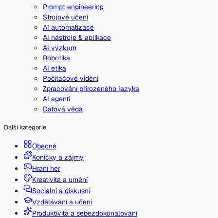
Prompt engineering
Strojové učení
AI automatizace
AI nástroje & aplikace
AI výzkum
Robotika
AI etika
Počítačové vidění
Zpracování přirozeného jazyka
AI agenti
Datová věda
Další kategorie
Obecné
Koníčky a zájmy
Hraní her
Kreativita a umění
Sociální a diskusní
Vzdělávání a učení
Produktivita a sebezdokonalování