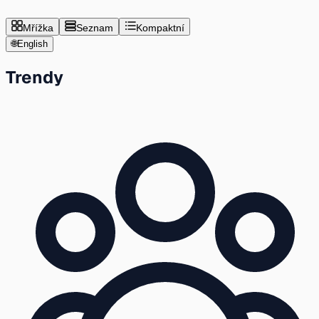
Mřížka
Seznam
Kompaktní
🌐
English
Trendy