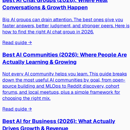
Best AI Chat Groups (2026): Where Real
Conversations & Growth Happen
Big AI groups can drain attention. The best ones give you
faster answers, better judgment, and stronger peers. Here is
how to find the right AI chat group in 2026.
Read guide →
Best AI Communities (2026): Where People Are
Actually Learning & Growing
Not every AI community helps you learn. This guide breaks
down the most useful AI communities by goal, from open-
source building and MLOps to Reddit discovery, cohort
forums, and local meetups, plus a simple framework for
choosing the right mix.
Read guide →
Best AI for Business (2026): What Actually
Drives Growth & Revenue