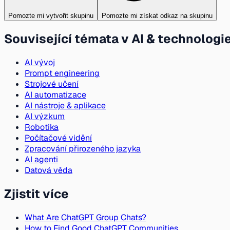
Pomozte mi vytvořit skupinu
Pomozte mi získat odkaz na skupinu
Související témata v AI & technologi
AI vývoj
Prompt engineering
Strojové učení
AI automatizace
AI nástroje & aplikace
AI výzkum
Robotika
Počítačové vidění
Zpracování přirozeného jazyka
AI agenti
Datová věda
Zjistit více
What Are ChatGPT Group Chats?
How to Find Good ChatGPT Communities