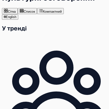
Сітка
Список
Компактний
🌐
English
У тренді