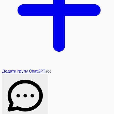
Додати групу ChatGPT
або