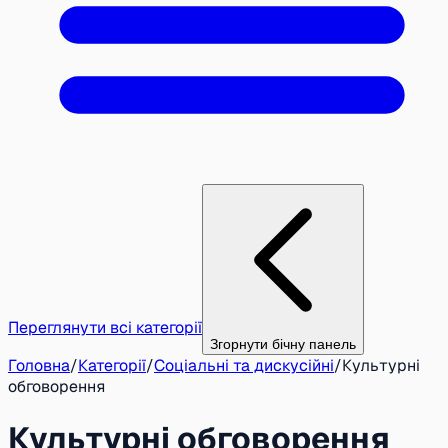
Переглянути всі категорії
Згорнути бічну панель
Головна
/
Категорії
/
Соціальні та дискусійні
/
Культурні
обговорення
Культурні обговорення