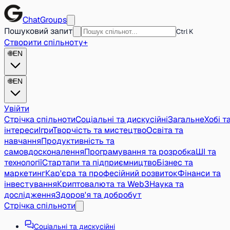
ChatGroups
Пошуковий запит
Ctrl K
Створити спільноту
+
🌐
EN
🌐
EN
Увійти
Стрічка спільноти
Соціальні та дискусійні
Загальне
Хобі т
інтереси
Ігри
Творчість та мистецтво
Освіта та
навчання
Продуктивність та
самовдосконалення
Програмування та розробка
ШІ та
технології
Стартапи та підприємництво
Бізнес та
маркетинг
Кар'єра та професійний розвиток
Фінанси та
інвестування
Криптовалюта та Web3
Наука та
дослідження
Здоров'я та добробут
Стрічка спільноти
Соціальні та дискусійні