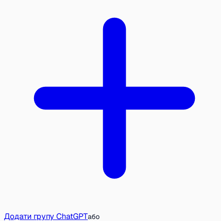
Додати групу ChatGPT
або