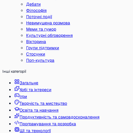
Дебати
Філософія
Поточні події
Невимушена розмова
Меми та гумор
Культурні обговорення
Вікторина
Групи підтримки
Стосунки
Поп-культура
Інші категорії
Загальне
Хобі та інтереси
Ігри
Творчість та мистецтво
Освіта та навчання
Продуктивність та самовдосконалення
Програмування та розробка
ШІ та технології