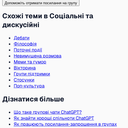
Допоможіть отримати посилання на групу
Схожі теми в Соціальні та
дискусійні
Дебати
Філософія
Поточні події
Невимушена розмова
Меми та гумор
Вікторина
Групи підтримки
Стосунки
Поп-культура
Дізнатися більше
Що таке групові чати ChatGPT?
Як знайти хороші спільноти ChatGPT
Як працюють посилання-запрошення в групах