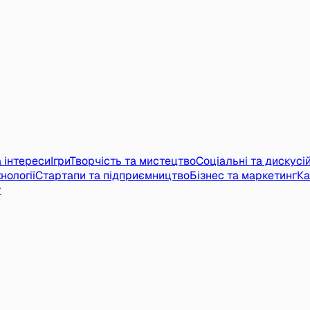
а інтереси
Ігри
Творчість та мистецтво
Соціальні та дискусій
нології
Стартапи та підприємництво
Бізнес та маркетинг
Ка
т