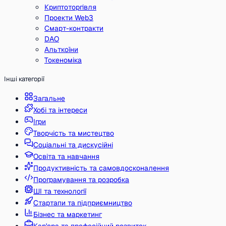
Криптоторгівля
Проекти Web3
Смарт-контракти
DAO
Альткоїни
Токеноміка
Інші категорії
Загальне
Хобі та інтереси
Ігри
Творчість та мистецтво
Соціальні та дискусійні
Освіта та навчання
Продуктивність та самовдосконалення
Програмування та розробка
ШІ та технології
Стартапи та підприємництво
Бізнес та маркетинг