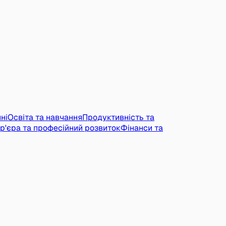
ні
Освіта та навчання
Продуктивність та
р'єра та професійний розвиток
Фінанси та