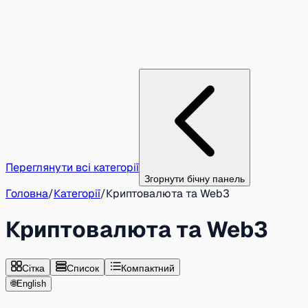
Переглянути всі категорії
Згорнути бічну панель
Головна
/
Категорії
/
Криптовалюта та Web3
Криптовалюта та Web3
Сітка
Список
Компактний
🌐
English