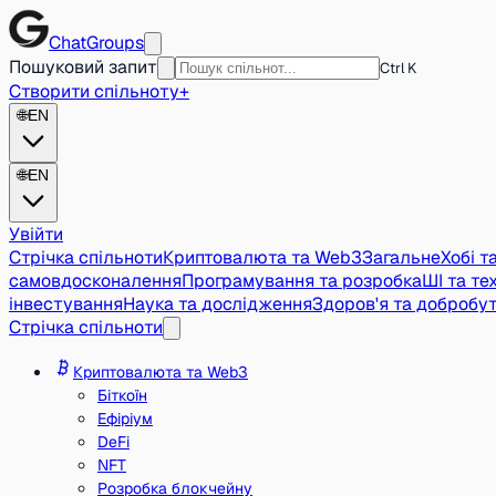
ChatGroups
Пошуковий запит
Ctrl K
Створити спільноту
+
🌐
EN
🌐
EN
Увійти
Стрічка спільноти
Криптовалюта та Web3
Загальне
Хобі т
самовдосконалення
Програмування та розробка
ШІ та тех
інвестування
Наука та дослідження
Здоров'я та добробу
Стрічка спільноти
Криптовалюта та Web3
Біткоїн
Ефіріум
DeFi
NFT
Розробка блокчейну