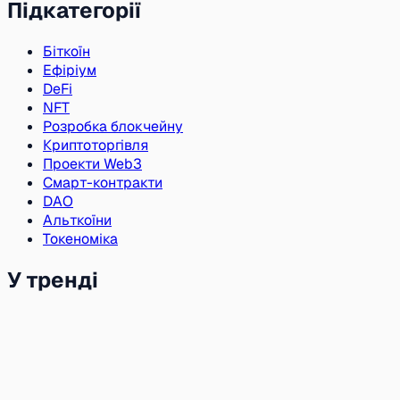
Підкатегорії
Біткоїн
Ефіріум
DeFi
NFT
Розробка блокчейну
Криптоторгівля
Проекти Web3
Смарт-контракти
DAO
Альткоїни
Токеноміка
У тренді