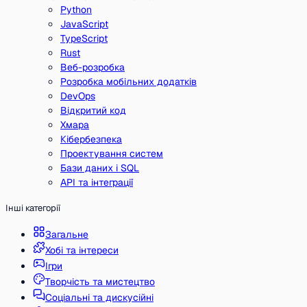
Python
JavaScript
TypeScript
Rust
Веб-розробка
Розробка мобільних додатків
DevOps
Відкритий код
Хмара
Кібербезпека
Проектування систем
Бази даних і SQL
API та інтеграції
Інші категорії
Загальне
Хобі та інтереси
Ігри
Творчість та мистецтво
Соціальні та дискусійні