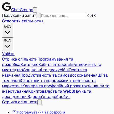
ChatGroups
Пошуковий запит
Ctrl K
Створити спільноту
+
🌐
EN
🌐
EN
Увійти
Стрічка спільноти
Програмування та
розробка
Загальне
Хобі та інтереси
Ігри
Творчість та
мистецтво
Соціальні та дискусійні
Освіта та
навчання
Продуктивність та самовдосконалення
ШІ та
технології
Стартапи та підприємництво
Бізнес та
маркетинг
Кар'єра та професійний розвиток
Фінанси та
інвестування
Криптовалюта та Web3
Наука та
дослідження
Здоров'я та добробут
Стрічка спільноти
Програмування та розробка