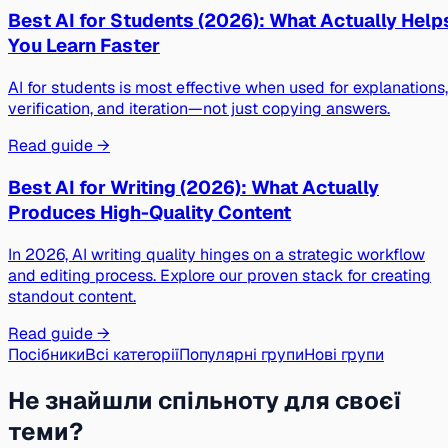
Best AI for Students (2026): What Actually Help
You Learn Faster
AI for students is most effective when used for explanations,
verification, and iteration—not just copying answers.
Read guide →
Best AI for Writing (2026): What Actually
Produces High-Quality Content
In 2026, AI writing quality hinges on a strategic workflow
and editing process. Explore our proven stack for creating
standout content.
Read guide →
Посібники
Всі категорії
Популярні групи
Нові групи
Не знайшли спільноту для своєї
теми?