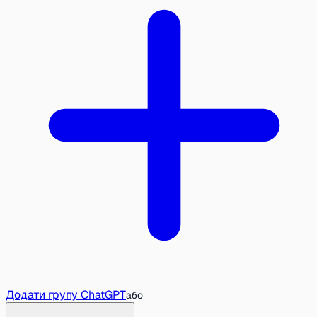
Додати групу ChatGPT
або