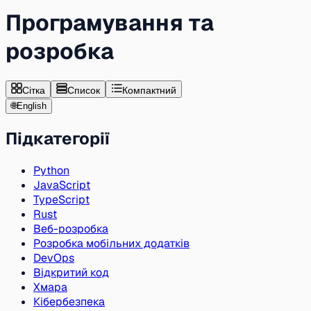
Програмування та
розробка
Сітка
Список
Компактний
🌐
English
Підкатегорії
Python
JavaScript
TypeScript
Rust
Веб-розробка
Розробка мобільних додатків
DevOps
Відкритий код
Хмара
Кібербезпека