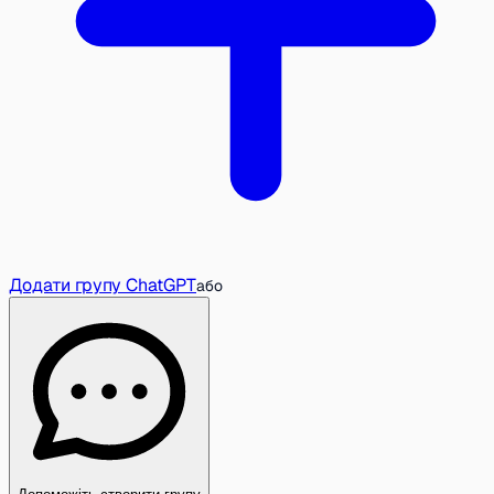
Додати групу ChatGPT
або