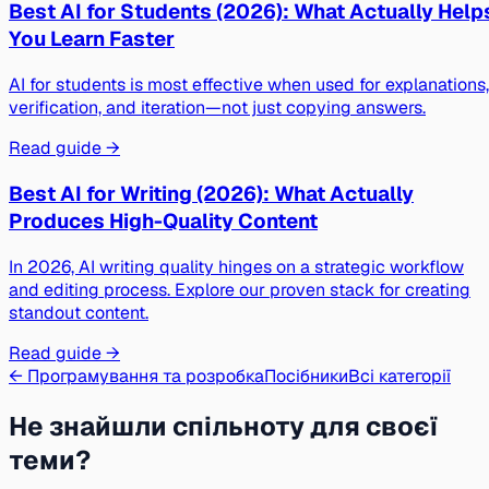
Best AI for Students (2026): What Actually Help
You Learn Faster
AI for students is most effective when used for explanations,
verification, and iteration—not just copying answers.
Read guide →
Best AI for Writing (2026): What Actually
Produces High-Quality Content
In 2026, AI writing quality hinges on a strategic workflow
and editing process. Explore our proven stack for creating
standout content.
Read guide →
← Програмування та розробка
Посібники
Всі категорії
Не знайшли спільноту для своєї
теми?