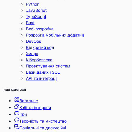
Python
JavaScript
TypeScript
Rust
Веб-розробка
Розробка мобільних додатків
DevOps
Відкритий код
Хмара
Кібербезпека
Проектування систем
Бази даних і SQL
API та інтеграції
Інші категорії
Загальне
Хобі та інтереси
Ігри
Творчість та мистецтво
Соціальні та дискусійні