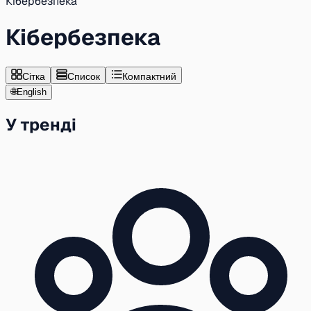
Кібербезпека
Кібербезпека
Сітка
Список
Компактний
🌐
English
У тренді