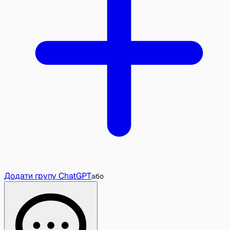
Додати групу ChatGPT
або