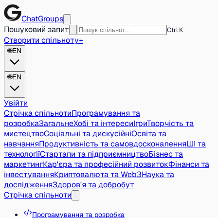
ChatGroups
Пошуковий запит
Ctrl K
Створити спільноту
+
🌐
EN
🌐
EN
Увійти
Стрічка спільноти
Програмування та
розробка
Загальне
Хобі та інтереси
Ігри
Творчість та
мистецтво
Соціальні та дискусійні
Освіта та
навчання
Продуктивність та самовдосконалення
ШІ та
технології
Стартапи та підприємництво
Бізнес та
маркетинг
Кар'єра та професійний розвиток
Фінанси та
інвестування
Криптовалюта та Web3
Наука та
дослідження
Здоров'я та добробут
Стрічка спільноти
Програмування та розробка