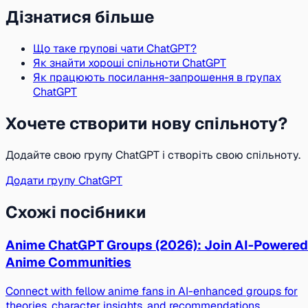
Дізнатися більше
Що таке групові чати ChatGPT?
Як знайти хороші спільноти ChatGPT
Як працюють посилання-запрошення в групах
ChatGPT
Хочете створити нову спільноту?
Додайте свою групу ChatGPT і створіть свою спільноту.
Додати групу ChatGPT
Схожі посібники
Anime ChatGPT Groups (2026): Join AI-Powered
Anime Communities
Connect with fellow anime fans in AI-enhanced groups for
theories, character insights, and recommendations.