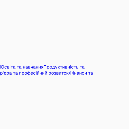
і
Освіта та навчання
Продуктивність та
р'єра та професійний розвиток
Фінанси та