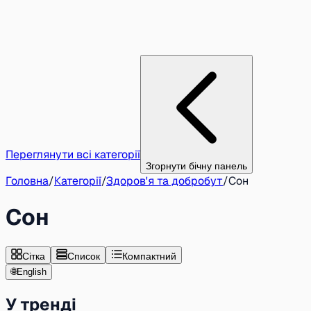
Переглянути всі категорії
Згорнути бічну панель
Головна
/
Категорії
/
Здоров'я та добробут
/
Сон
Сон
Сітка
Список
Компактний
🌐
English
У тренді