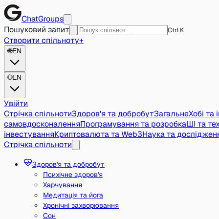
ChatGroups
Пошуковий запит
Ctrl K
Створити спільноту
+
🌐
EN
🌐
EN
Увійти
Стрічка спільноти
Здоров'я та добробут
Загальне
Хобі та 
самовдосконалення
Програмування та розробка
ШІ та тех
інвестування
Криптовалюта та Web3
Наука та досліджен
Стрічка спільноти
Здоров'я та добробут
Психічне здоров'я
Харчування
Медитація та йога
Хронічні захворювання
Сон