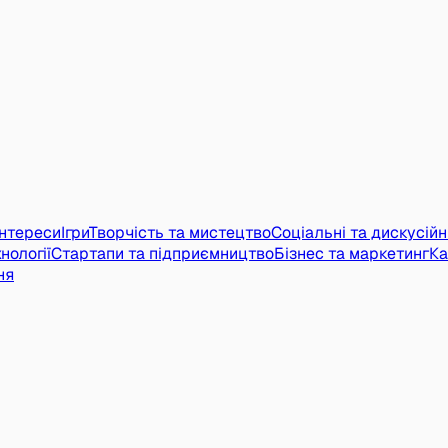
інтереси
Ігри
Творчість та мистецтво
Соціальні та дискусійн
нології
Стартапи та підприємництво
Бізнес та маркетинг
Ка
ня