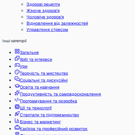
Здорові рецепти
Жіноче здоров'я
Чоловіче здоров'я
Відновлення від залежностей
Управління стресом
Інші категорії
Загальне
Хобі та інтереси
Ігри
Творчість та мистецтво
Соціальні та дискусійні
Освіта та навчання
Продуктивність та самовдосконалення
Програмування та розробка
ШІ та технології
Стартапи та підприємництво
Бізнес та маркетинг
Кар'єра та професійний розвиток