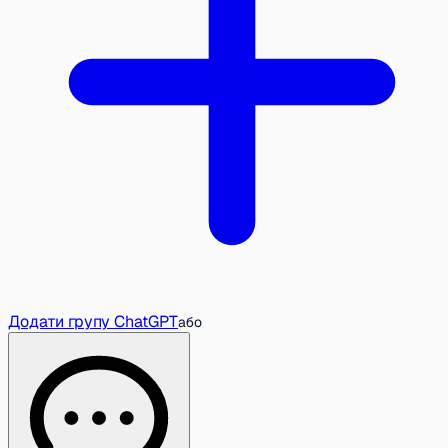
Додати групу ChatGPT
або