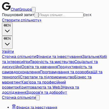
ChatGroups
Пошуковий запит
Ctrl K
Створити спільноту
+
🌐
EN
🌐
EN
Увійти
Стрічка спільноти
Фінанси та інвестування
Загальне
Хобі
та інтереси
Ігри
Творчість та мистецтво
Соціальні та
дискусійні
Освіта та навчання
Продуктивність та
самовдосконалення
Програмування та розробка
ШІ та
технології
Стартапи та підприємництво
Бізнес та
маркетинг
Кар'єра та професійний
розвиток
Криптовалюта та Web3
Наука та
дослідження
Здоров'я та добробут
Стрічка спільноти
Фінанси та інвестування