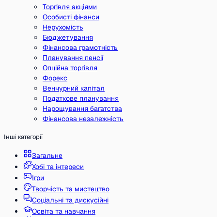
Торгівля акціями
Особисті фінанси
Нерухомість
Бюджетування
Фінансова грамотність
Планування пенсії
Опційна торгівля
Форекс
Венчурний капітал
Податкове планування
Нарощування багатства
Фінансова незалежність
Інші категорії
Загальне
Хобі та інтереси
Ігри
Творчість та мистецтво
Соціальні та дискусійні
Освіта та навчання