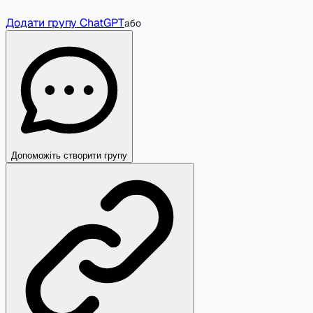
Додати групу ChatGPT
або
Допоможіть створити групу