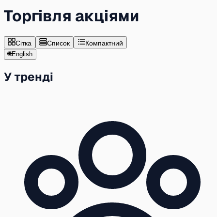
Торгівля акціями
Сітка
Список
Компактний
🌐
English
У тренді