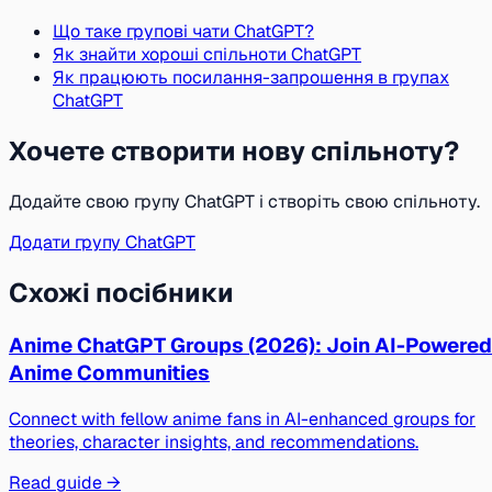
Що таке групові чати ChatGPT?
Як знайти хороші спільноти ChatGPT
Як працюють посилання-запрошення в групах
ChatGPT
Хочете створити нову спільноту?
Додайте свою групу ChatGPT і створіть свою спільноту.
Додати групу ChatGPT
Схожі посібники
Anime ChatGPT Groups (2026): Join AI-Powered
Anime Communities
Connect with fellow anime fans in AI-enhanced groups for
theories, character insights, and recommendations.
Read guide →