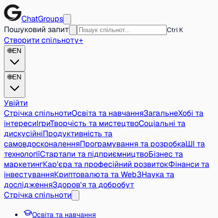
ChatGroups
Пошуковий запит
Ctrl K
Створити спільноту
+
🌐
EN
🌐
EN
Увійти
Стрічка спільноти
Освіта та навчання
Загальне
Хобі та
інтереси
Ігри
Творчість та мистецтво
Соціальні та
дискусійні
Продуктивність та
самовдосконалення
Програмування та розробка
ШІ та
технології
Стартапи та підприємництво
Бізнес та
маркетинг
Кар'єра та професійний розвиток
Фінанси та
інвестування
Криптовалюта та Web3
Наука та
дослідження
Здоров'я та добробут
Стрічка спільноти
Освіта та навчання