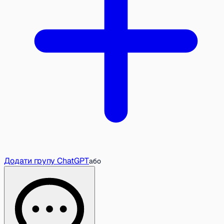
Додати групу ChatGPT
або