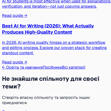
AI for students is most effective when used for explanations,
verification, and iteration—not just copying answers.
Read guide →
Best AI for Writing (2026): What Actually
Produces High-Quality Content
In 2026, AI writing quality hinges on a strategic workflow
and editing process. Explore our proven stack for creating
standout content.
Read guide →
← Освіта та навчання
Посібники
Всі категорії
Не знайшли спільноту для своєї
теми?
Створіть власну спільноту та запросіть інших
приєднатися.