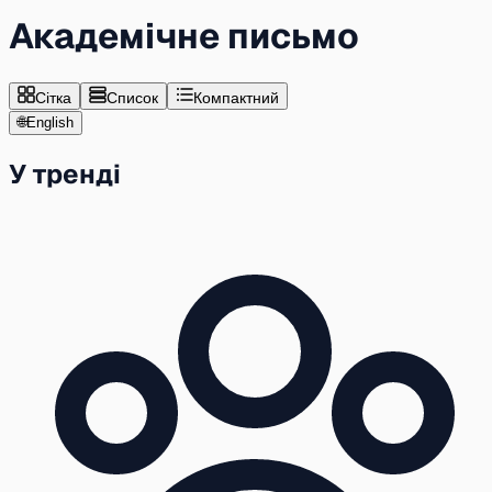
Академічне письмо
Сітка
Список
Компактний
🌐
English
У тренді