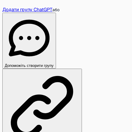
Додати групу ChatGPT
або
Допоможіть створити групу