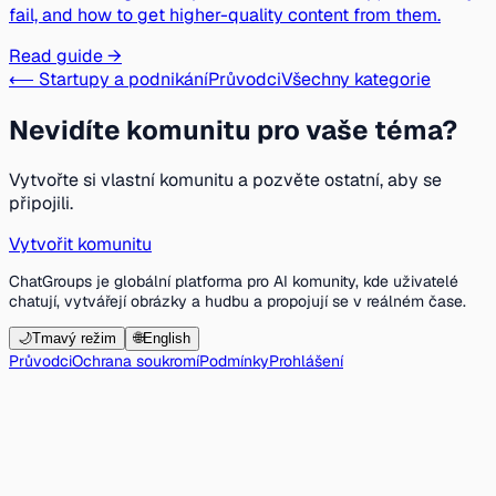
fail, and how to get higher-quality content from them.
Read guide →
⟵ Startupy a podnikání
Průvodci
Všechny kategorie
Nevidíte komunitu pro vaše téma?
Vytvořte si vlastní komunitu a pozvěte ostatní, aby se
připojili.
Vytvořit komunitu
ChatGroups je globální platforma pro AI komunity, kde uživatelé
chatují, vytvářejí obrázky a hudbu a propojují se v reálném čase.
🌙
Tmavý režim
🌐
English
Průvodci
Ochrana soukromí
Podmínky
Prohlášení