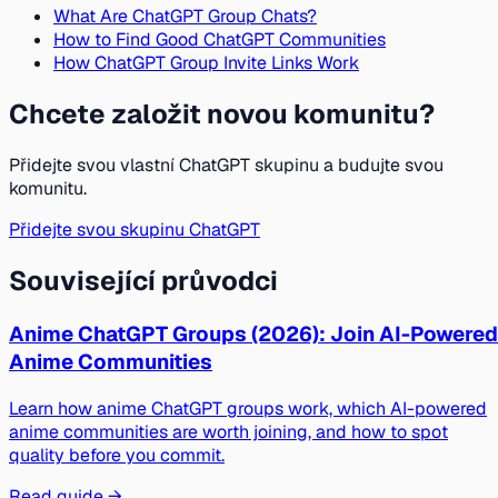
What Are ChatGPT Group Chats?
How to Find Good ChatGPT Communities
How ChatGPT Group Invite Links Work
Chcete založit novou komunitu?
Přidejte svou vlastní ChatGPT skupinu a budujte svou
komunitu.
Přidejte svou skupinu ChatGPT
Související průvodci
Anime ChatGPT Groups (2026): Join AI-Powered
Anime Communities
Learn how anime ChatGPT groups work, which AI-powered
anime communities are worth joining, and how to spot
quality before you commit.
Read guide →