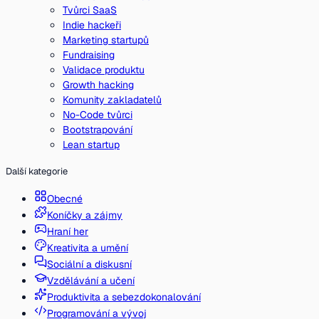
Tvůrci SaaS
Indie hackeři
Marketing startupů
Fundraising
Validace produktu
Growth hacking
Komunity zakladatelů
No-Code tvůrci
Bootstrapování
Lean startup
Další kategorie
Obecné
Koníčky a zájmy
Hraní her
Kreativita a umění
Sociální a diskusní
Vzdělávání a učení
Produktivita a sebezdokonalování
Programování a vývoj