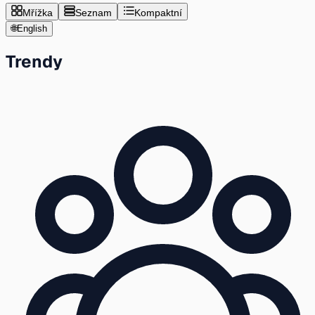
Mřížka
Seznam
Kompaktní
🌐
English
Trendy