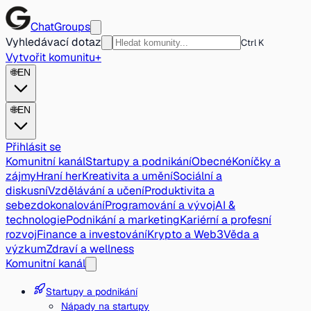
ChatGroups
Vyhledávací dotaz
Ctrl K
Vytvořit komunitu
+
🌐
EN
🌐
EN
Přihlásit se
Komunitní kanál
Startupy a podnikání
Obecné
Koníčky a
zájmy
Hraní her
Kreativita a umění
Sociální a
diskusní
Vzdělávání a učení
Produktivita a
sebezdokonalování
Programování a vývoj
AI &
technologie
Podnikání a marketing
Kariérní a profesní
rozvoj
Finance a investování
Krypto a Web3
Věda a
výzkum
Zdraví a wellness
Komunitní kanál
Startupy a podnikání
Nápady na startupy