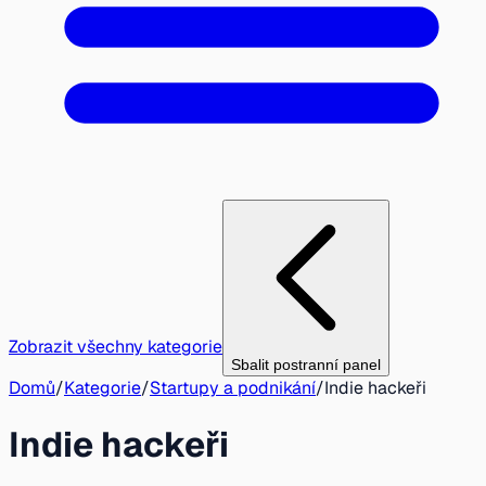
Zobrazit všechny kategorie
Sbalit postranní panel
Domů
/
Kategorie
/
Startupy a podnikání
/
Indie hackeři
Indie hackeři