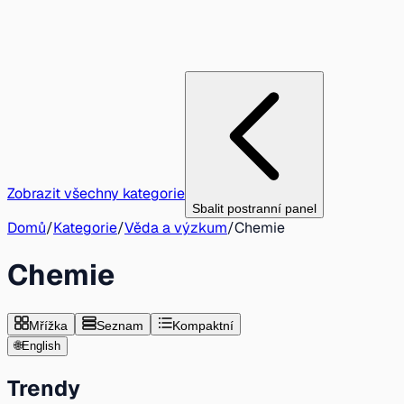
Zobrazit všechny kategorie
Sbalit postranní panel
Domů
/
Kategorie
/
Věda a výzkum
/
Chemie
Chemie
Mřížka
Seznam
Kompaktní
🌐
English
Trendy