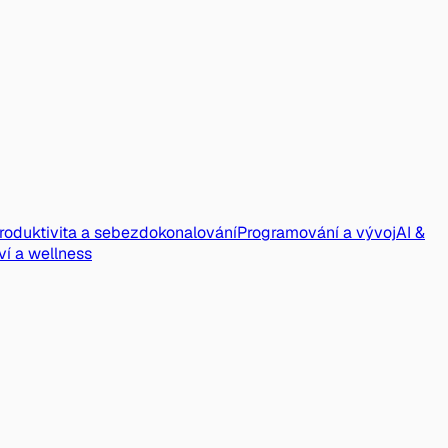
roduktivita a sebezdokonalování
Programování a vývoj
AI &
ví a wellness