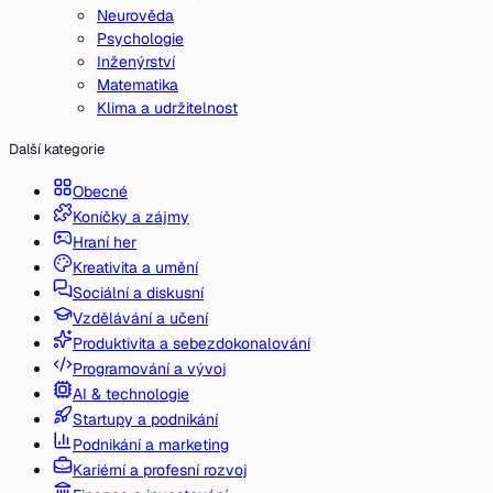
Neurověda
Psychologie
Inženýrství
Matematika
Klima a udržitelnost
Další kategorie
Obecné
Koníčky a zájmy
Hraní her
Kreativita a umění
Sociální a diskusní
Vzdělávání a učení
Produktivita a sebezdokonalování
Programování a vývoj
AI & technologie
Startupy a podnikání
Podnikání a marketing
Kariérní a profesní rozvoj