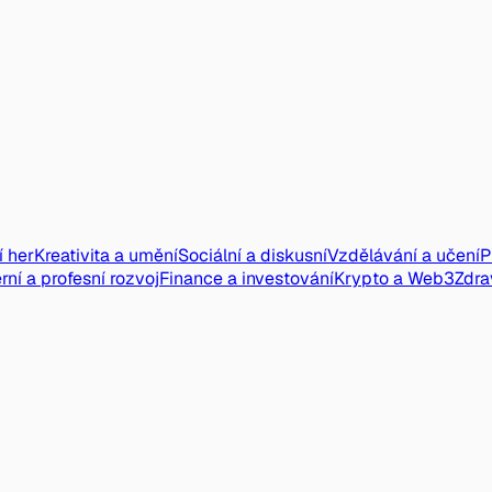
í her
Kreativita a umění
Sociální a diskusní
Vzdělávání a učení
P
rní a profesní rozvoj
Finance a investování
Krypto a Web3
Zdra