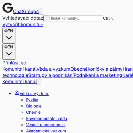
ChatGroups
Vyhledávací dotaz
Ctrl K
Vytvořit komunitu
+
🌐
EN
🌐
EN
Přihlásit se
Komunitní kanál
Věda a výzkum
Obecné
Koníčky a zájmy
Hran
technologie
Startupy a podnikání
Podnikání a marketing
Karié
Komunitní kanál
Věda a výzkum
Fyzika
Biologie
Chemie
Environmentální věda
Vesmír a astronomie
Akademický výzkum