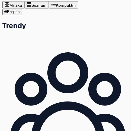
Mřížka
Seznam
Kompaktní
🌐
English
Trendy