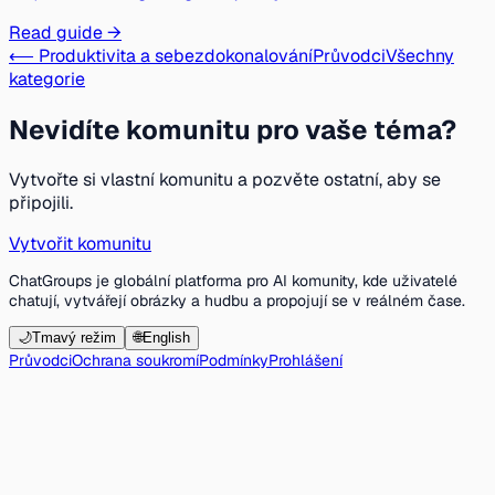
Read guide →
⟵ Produktivita a sebezdokonalování
Průvodci
Všechny
kategorie
Nevidíte komunitu pro vaše téma?
Vytvořte si vlastní komunitu a pozvěte ostatní, aby se
připojili.
Vytvořit komunitu
ChatGroups je globální platforma pro AI komunity, kde uživatelé
chatují, vytvářejí obrázky a hudbu a propojují se v reálném čase.
🌙
Tmavý režim
🌐
English
Průvodci
Ochrana soukromí
Podmínky
Prohlášení