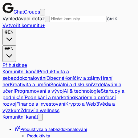
ChatGroups
Vyhledávací dotaz
Ctrl K
Vytvořit komunitu
+
🌐
EN
🌐
EN
Přihlásit se
Komunitní kanál
Produktivita a
sebezdokonalování
Obecné
Koníčky a zájmy
Hraní
her
Kreativita a umění
Sociální a diskusní
Vzdělávání a
učení
Programování a vývoj
AI & technologie
Startupy a
podnikání
Podnikání a marketing
Kariérní a profesní
rozvoj
Finance a investování
Krypto a Web3
Věda a
výzkum
Zdraví a wellness
Komunitní kanál
Produktivita a sebezdokonalování
Produktivita