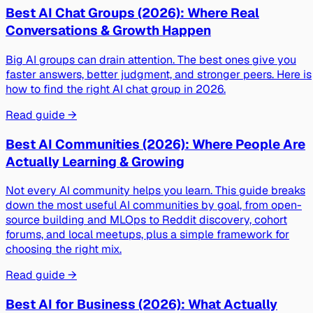
Best AI Chat Groups (2026): Where Real
Conversations & Growth Happen
Big AI groups can drain attention. The best ones give you
faster answers, better judgment, and stronger peers. Here is
how to find the right AI chat group in 2026.
Read guide →
Best AI Communities (2026): Where People Are
Actually Learning & Growing
Not every AI community helps you learn. This guide breaks
down the most useful AI communities by goal, from open-
source building and MLOps to Reddit discovery, cohort
forums, and local meetups, plus a simple framework for
choosing the right mix.
Read guide →
Best AI for Business (2026): What Actually