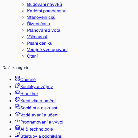
Budování návyků
Kariérní poradenství
Stanovení cílů
Řízení času
Plánování života
Všímavost
Psaní deníku
Veřejné vystupování
Čtení
Další kategorie
Obecné
Koníčky a zájmy
Hraní her
Kreativita a umění
Sociální a diskusní
Vzdělávání a učení
Programování a vývoj
AI & technologie
Startupy a podnikání