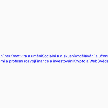
ní her
Kreativita a umění
Sociální a diskusní
Vzdělávání a učen
rní a profesní rozvoj
Finance a investování
Krypto a Web3
Věd