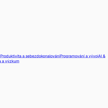
í
Produktivita a sebezdokonalování
Programování a vývoj
AI &
a a výzkum