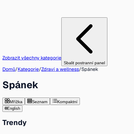
Zobrazit všechny kategorie
Sbalit postranní panel
Domů
/
Kategorie
/
Zdraví a wellness
/
Spánek
Spánek
Mřížka
Seznam
Kompaktní
🌐
English
Trendy