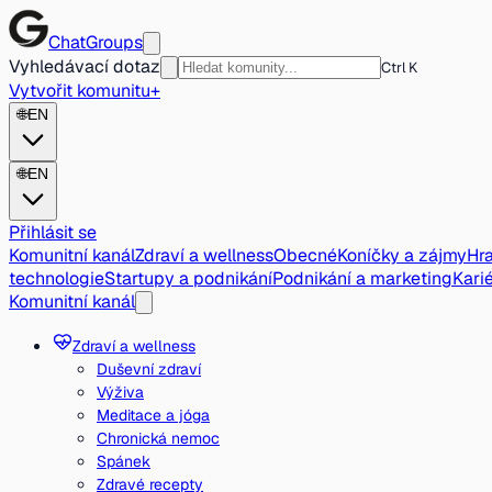
ChatGroups
Vyhledávací dotaz
Ctrl K
Vytvořit komunitu
+
🌐
EN
🌐
EN
Přihlásit se
Komunitní kanál
Zdraví a wellness
Obecné
Koníčky a zájmy
Hra
technologie
Startupy a podnikání
Podnikání a marketing
Karié
Komunitní kanál
Zdraví a wellness
Duševní zdraví
Výživa
Meditace a jóga
Chronická nemoc
Spánek
Zdravé recepty