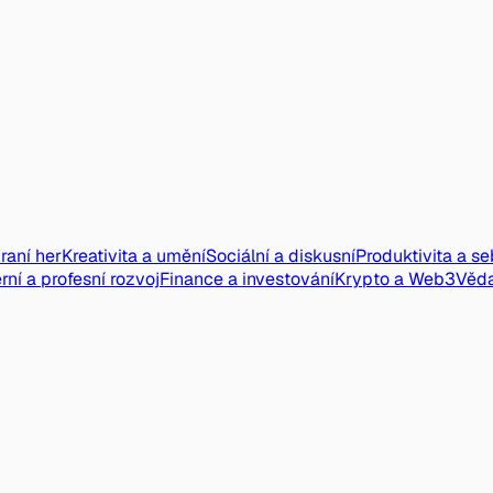
raní her
Kreativita a umění
Sociální a diskusní
Produktivita a s
rní a profesní rozvoj
Finance a investování
Krypto a Web3
Věd