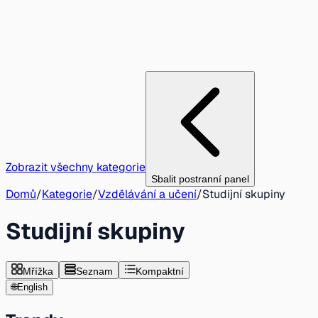
Zobrazit všechny kategorie
Sbalit postranní panel
Domů
/
Kategorie
/
Vzdělávání a učení
/
Studijní skupiny
Studijní skupiny
Mřížka
Seznam
Kompaktní
🌐
English