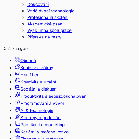
Doučování
Vzdělávací technologie
Profesionální školení
Akademické psaní
Výzkumná spolupráce
Příprava na testy
Další kategorie
Obecné
Koníčky a zájmy
Hraní her
Kreativita a umění
Sociální a diskusní
Produktivita a sebezdokonalování
Programování a vývoj
AI & technologie
Startupy a podnikání
Podnikání a marketing
Kariérní a profesní rozvoj