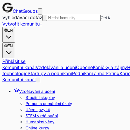
ChatGroups
Vyhledávací dotaz
Ctrl K
Vytvořit komunitu
+
🌐
EN
🌐
EN
Přihlásit se
Komunitní kanál
Vzdělávání a učení
Obecné
Koníčky a zájmy
H
technologie
Startupy a podnikání
Podnikání a marketing
Karié
Komunitní kanál
Vzdělávání a učení
Studijní skupiny
Pomoc s domácími úkoly
Učení jazyků
STEM vzdělávání
Humanitní vědy
Online kurzy