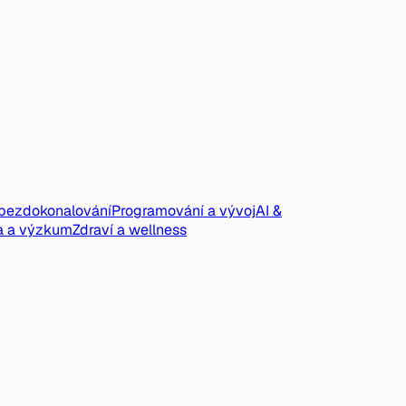
ebezdokonalování
Programování a vývoj
AI &
a a výzkum
Zdraví a wellness