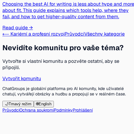
Choosing the best AI for writing is less about hype and mor
about fit. This guide explains which tools help, where they
fail, and how to get higher-quality content from them.
Read guide →
⟵ Kariérní a profesní rozvoj
Průvodci
Všechny kategorie
Nevidíte komunitu pro vaše téma?
Vytvořte si vlastní komunitu a pozvěte ostatní, aby se
připojili.
Vytvořit komunitu
ChatGroups je globální platforma pro AI komunity, kde uživatelé
chatují, vytvářejí obrázky a hudbu a propojují se v reálném čase.
🌙
Tmavý režim
🌐
English
Průvodci
Ochrana soukromí
Podmínky
Prohlášení