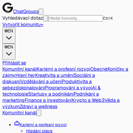
ChatGroups
Vyhledávací dotaz
Ctrl K
Vytvořit komunitu
+
🌐
EN
🌐
EN
Přihlásit se
Komunitní kanál
Kariérní a profesní rozvoj
Obecné
Koníčky a
zájmy
Hraní her
Kreativita a umění
Sociální a
diskusní
Vzdělávání a učení
Produktivita a
sebezdokonalování
Programování a vývoj
AI &
technologie
Startupy a podnikání
Podnikání a
marketing
Finance a investování
Krypto a Web3
Věda a
výzkum
Zdraví a wellness
Komunitní kanál
Kariérní a profesní rozvoj
Hledání práce