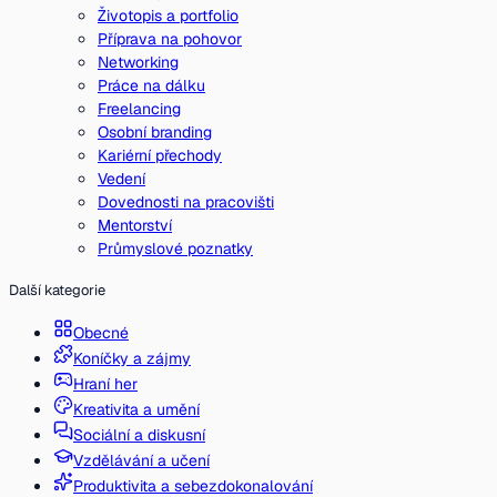
Životopis a portfolio
Příprava na pohovor
Networking
Práce na dálku
Freelancing
Osobní branding
Kariérní přechody
Vedení
Dovednosti na pracovišti
Mentorství
Průmyslové poznatky
Další kategorie
Obecné
Koníčky a zájmy
Hraní her
Kreativita a umění
Sociální a diskusní
Vzdělávání a učení
Produktivita a sebezdokonalování