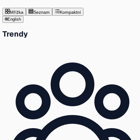
Mřížka
Seznam
Kompaktní
🌐
English
Trendy