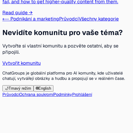
fail, and how to get higher-quality content from them.
Read guide →
⟵ Podnikání a marketing
Průvodci
Všechny kategorie
Nevidíte komunitu pro vaše téma?
Vytvořte si vlastní komunitu a pozvěte ostatní, aby se
připojili.
Vytvořit komunitu
ChatGroups je globální platforma pro AI komunity, kde uživatelé
chatují, vytvářejí obrázky a hudbu a propojují se v reálném čase.
🌙
Tmavý režim
🌐
English
Průvodci
Ochrana soukromí
Podmínky
Prohlášení