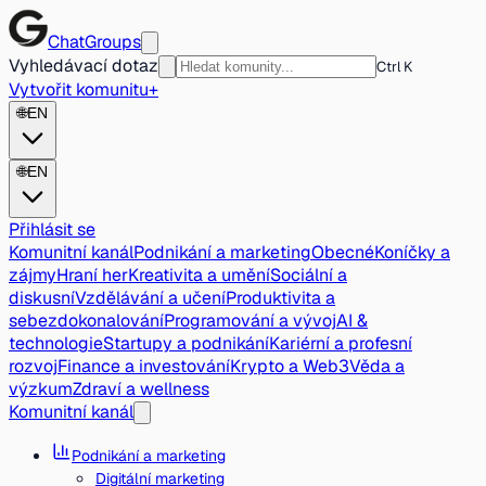
ChatGroups
Vyhledávací dotaz
Ctrl K
Vytvořit komunitu
+
🌐
EN
🌐
EN
Přihlásit se
Komunitní kanál
Podnikání a marketing
Obecné
Koníčky a
zájmy
Hraní her
Kreativita a umění
Sociální a
diskusní
Vzdělávání a učení
Produktivita a
sebezdokonalování
Programování a vývoj
AI &
technologie
Startupy a podnikání
Kariérní a profesní
rozvoj
Finance a investování
Krypto a Web3
Věda a
výzkum
Zdraví a wellness
Komunitní kanál
Podnikání a marketing
Digitální marketing