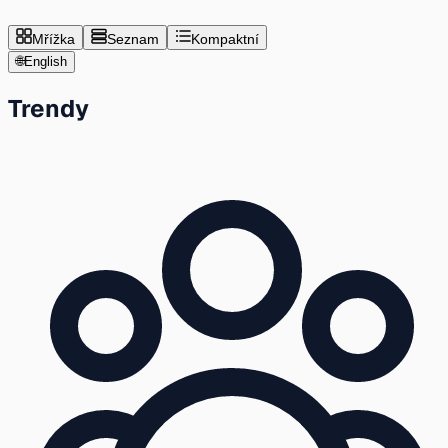
Mřížka
Seznam
Kompaktní
🌐
English
Trendy