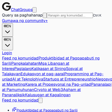
ChatGroups
Query sa paghahanap
Ctrl K
Gumawa ng community
+
🌐
EN
🌐
EN
Login
Feed ng komunidad
Produktibidad at Pagpapabuti ng
Sarili
Pangkalahatan
Mga Libangan at
Interes
Paglalaro
Kalikasan at Sining
Sosyal at
Talakayan
Edukasyon at pag-aaral
Programming at Pag-
unlad
AI at Teknolohiya
Startups at Entrepreneurship
Negosy
at Marketing
Karera at Propesyonal na Pag-unlad
Pananalapi
at Pamumuhunan
Crypto at Web3
Agham at
Pananaliksik
Kalusugan at Kagalingan
Feed ng komunidad
Produktibidad at Pagpapabuti ng Sarili