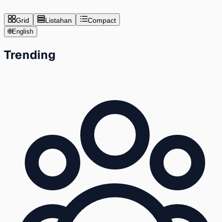
Grid
Listahan
Compact
🌐
English
Trending