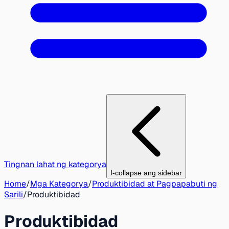
Tingnan lahat ng kategorya
I-collapse ang sidebar
Home
/
Mga Kategorya
/
Produktibidad at Pagpapabuti ng
Sarili
/
Produktibidad
Produktibidad