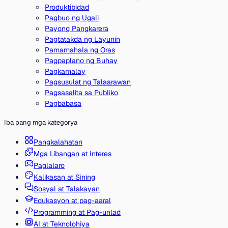
Produktibidad
Pagbuo ng Ugali
Payong Pangkarera
Pagtatakda ng Layunin
Pamamahala ng Oras
Pagpaplano ng Buhay
Pagkamalay
Pagsusulat ng Talaarawan
Pagsasalita sa Publiko
Pagbabasa
Iba pang mga kategorya
Pangkalahatan
Mga Libangan at Interes
Paglalaro
Kalikasan at Sining
Sosyal at Talakayan
Edukasyon at pag-aaral
Programming at Pag-unlad
AI at Teknolohiya