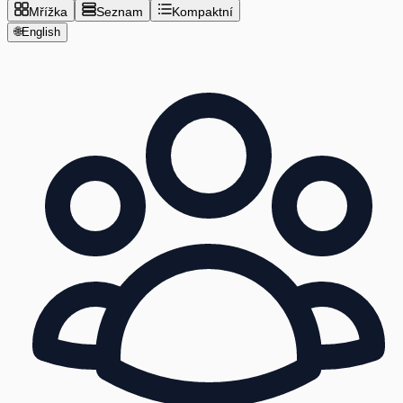
Mřížka
Seznam
Kompaktní
🌐
English