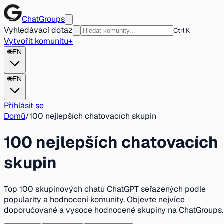
ChatGroups
Vyhledávací dotaz
Ctrl K
Vytvořit komunitu
+
🌐
EN
🌐
EN
Přihlásit se
Domů
/
100 nejlepších chatovacích skupin
100 nejlepších chatovacích
skupin
Top 100 skupinových chatů ChatGPT seřazených podle
popularity a hodnocení komunity. Objevte nejvíce
doporučované a vysoce hodnocené skupiny na ChatGroups.