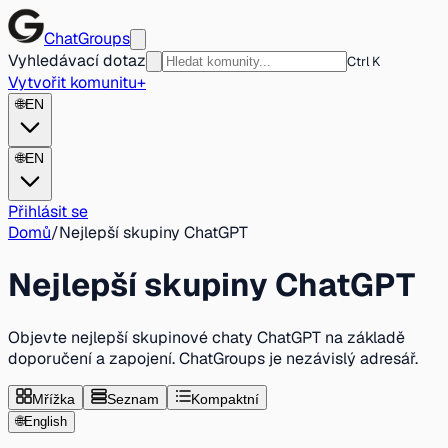
ChatGroups
Vyhledávací dotaz
Ctrl K
Vytvořit komunitu
+
🌐
EN
🌐
EN
Přihlásit se
Domů
/
Nejlepší skupiny ChatGPT
Nejlepší skupiny ChatGPT
Objevte nejlepší skupinové chaty ChatGPT na základě
doporučení a zapojení. ChatGroups je nezávislý adresář.
Mřížka
Seznam
Kompaktní
🌐
English