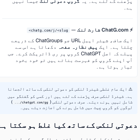
پڑھنے کے لئے ہے۔ یہ
گروپ دعوتی لنک
جیسا نہیں
ہے۔
⚡ ChatG.com شارٹ لنک
—
chatg.com/j/<slug>
ایک صاف، شیئر ایبل URL جو ChatGroups کے ذریعے
چلتا ہے۔ ایک
پیش نظارہ صفحہ
دکھاتا ہے اس سے
پہلے کہ اصل ChatGPT گروپ پر ری ڈائریکٹ کرے۔ جب
آپ اپنے گروپ کو فہرست بناتے ہیں تو خود بخود
تیار ہوتا ہے۔
⚠️ ایک عام غلطی شیئرڈ لنکس کو دعوتی لنکس کے ساتھ الجھانا
ہے۔ شیئرڈ لنکس صرف پڑھنے کے لئے ہیں اور کسی کو گفتگو میں
شامل نہیں ہونے دیتے۔ صرف دعوتی لنکس (
)
chatgpt.com/gg/...
لوگوں کو گروپ چیٹ میں شامل ہونے کی اجازت دیتے ہیں۔
دعوتی لنکس کے ساتھ کیا غلط ہو سکتا ہے
ہر دعوتی لنک ایک قابل جوائن، فعال گروپ کی طرف نہیں