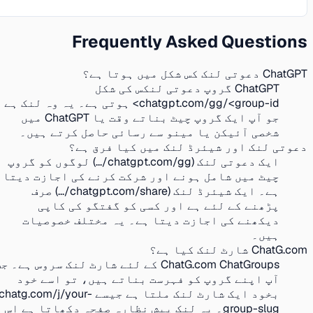
Frequently Asked Questions
ChatGPT دعوتی لنک کس شکل میں ہوتا ہے؟
ChatGPT گروپ دعوتی لنکس کی شکل
chatgpt.com/gg/<group-id> ہوتی ہے۔ یہ وہ لنک ہے
جو آپ ایک گروپ چیٹ بناتے وقت یا ChatGPT میں
شخصی آئیکن یا مینو سے رسائی حاصل کرتے ہیں۔
دعوتی لنک اور شیئرڈ لنک میں کیا فرق ہے؟
ایک دعوتی لنک (chatgpt.com/gg/...) لوگوں کو گروپ
چیٹ میں شامل ہونے اور شرکت کرنے کی اجازت دیتا
ہے۔ ایک شیئرڈ لنک (chatgpt.com/share/...) صرف
پڑھنے کے لئے ہے اور کسی کو گفتگو کی کاپی
دیکھنے کی اجازت دیتا ہے۔ یہ مختلف خصوصیات
ہیں۔
ChatG.com شارٹ لنک کیا ہے؟
ChatG.com ChatGroups کے لئے شارٹ لنک سروس ہے۔ جب
آپ اپنے گروپ کو فہرست بناتے ہیں، تو اسے خود
بخود ایک شارٹ لنک ملتا ہے جیسے chatg.com/j/your-
group-slug۔ یہ لنک پیش نظارہ صفحہ دکھاتا ہے اس