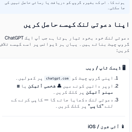
ہونے کا۔ اس کے بغیر، گروپ کو دریافت یا رسائی حاصل نہیں کی
جا سکتی۔
اپنا دعوتی لنک کیسے حاصل کریں
دعوتی لنک خود بخود تیار ہوتا ہے جب آپ ایک ChatGPT
گروپ چیٹ بناتے ہیں۔ یہاں ہر ڈیوائس پر اسے کیسے تلاش
کریں:
🖥️ ڈیسک ٹاپ / ویب
اپنی گروپ چیٹ کو
پر کھولیں۔
chatgpt.com
اوپر دائیں کونے میں
👤 شخصی آئیکن
یا
☰
مینو آئیکن
پر کلک کریں۔
دعوتی لنک دکھایا جائے گا — کاپی کرنے کے
لئے
"کاپی"
پر کلک کریں۔
📱 آئی فون / iOS