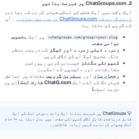
2. ChatGroups.com پر فہرست بنائیں
ایک وقت میں ایک شخص کو لنکس شیئر کرنے کے بجائے،
اپنے گروپ کو ChatGroups.com پر فہرست بنائیں
۔ آپ
کے گروپ کو ملتا ہے:
پر ایک
مخصوص
chatgroups.com/group/<your-slug>
عوامی صفحہ
زمرہ، ذیلی زمرہ، اور ٹیگز
کے ذریعے منظم
تاکہ صحیح لوگ آپ کو تلاش کریں
کمیونٹی سگنلز
جیسے سرگرمی رپورٹس،
سفارشات، اور دلچسپی کے اسکورز
رجحان ساز
اور
بہترین گروپس
صفحات پر نمائش
شیئرنگ کے لئے ایک
ChatG.com شارٹ لنک
(اس پر
مزید نیچے)
💡 ChatGroups پر فہرست بنانا ایک واحد دعوتی لنک کو ایک
قابل دریافت، قابل تلاش کمیونٹی صفحہ میں بدل دیتا ہے — خام
لنک چسپاں کرنے سے کہیں زیادہ طاقتور۔