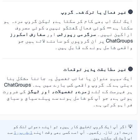
🔴 غیر فعال یا ترک شدہ گروپ
ایک لنک اب بھی کام کر سکتا ہے، لیکن گروپ مردہ ہو
سکتا ہے — کوئی فعال گفتگو نہیں، کوئی مصروف
اراکین نہیں۔
سرگرمی رپورٹس
اور
سفارش اسکورز
ChatGroups پر ان گروپوں کو سامنے لاتے ہیں جو
واقعی شامل ہونے کے قابل ہیں۔
🔴 غیر مطابقت پذیر توقعات
ایک مبہم عنوان یا غائب تفصیل یہ جاننا مشکل بنا
دیتی ہے کہ گروپ واقعی کس بارے میں ہے۔ ChatGroups
ہر فہرست کے لئے
زمرے، تفصیلات، اور ٹیگز
کی ضرورت
ہوتی ہے، جو آپ کو شامل ہونے سے پہلے سیاق و سباق
فراہم کرتی ہے۔
💡 اگر آپ ایک گروپ تخلیق کار ہیں، تو اپنے دعوتی لنک کو
درست اور تازہ رکھیں۔ آپ اسے کسی بھی وقت اپنے
ڈیش بورڈ
سے
اپ ڈیٹ کر سکتے ہیں۔