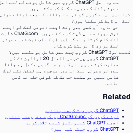
سے وہ اصل ChatGPT گروپ میں شامل ہونے کے لئے اصل
دعوتی لنک کے ذریعے کلک کر سکتے ہیں۔
کیا میں اپنے گروپ کو فہرست بنانے کے بعد اپنا دعوتی
لنک اپ ڈیٹ کر سکتا ہوں؟
جی ہاں۔ آپ کسی بھی وقت اپنے دعوتی لنک کو اپنے
ڈیش بورڈ سے اپ ڈیٹ کر سکتے ہیں۔ ChatG.com شارٹ
لنک کام کرتا رہے گا اور آپ کے اپ ڈیٹ شدہ دعوتی
لنک پر ری ڈائریکٹ کرے گا۔
کتنے لوگ ChatGPT گروپ چیٹ میں شامل ہو سکتے ہیں؟
ChatGPT گروپ چیٹس فی الحال 20 اراکین تک کی
حمایت کرتے ہیں۔ ایک بار جب گروپ مکمل ہو جاتا
ہے، تو دعوتی لنک اب بھی موجود ہے لیکن نئے لوگ
شامل نہیں ہو سکتے جب تک کہ کوئی جگہ نہ کھل
جائے۔
Related
ChatGPT گروپ چیٹ کیسے بنائیں
اپنے گروپ کو ChatGroups پر کیسے فہرست بنائیں
اچھے ChatGPT کمیونٹیز کیسے تلاش کریں
ChatGPT گروپ چیٹس کیا ہیں؟