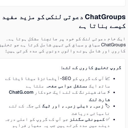
ChatGroups دعوتی لنکس کو مزید مفید
کیسے بناتا ہے
ایک خام دعوتی لنک کو خود پر جانچنا مشکل ہوتا ہے۔
ChatGroups سیاق و سباق کی تہیں شامل کرتا ہے جو تخلیق
کاروں اور شامل ہونے والوں دونوں کی مدد کرتی ہیں:
گروپ تخلیق کاروں کے لئے:
📈 آپ کے گروپ کو SEO-آپٹمائزڈ میٹا ڈیٹا کے
ساتھ ایک
مستقل عوامی صفحہ
ملتا ہے
⚡ صاف شیئرنگ کے لئے ایک خودکار
ChatG.com
شارٹ لنک
🏷️
زمرہ، ذیلی زمرہ، اور ٹیگ
کی جگہ کے لئے
نامیاتی دریافت
✅
کمیونٹی سگنلز
جو آپ کے گروپ کو اعلی درجہ
دینے میں مدد کرتے ہیں جب یہ معیار فراہم