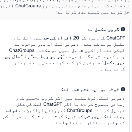
لے جائے گا۔ یہاں عام مسائل ہیں اور ChatGroups انہیں
حل کرنے میں کیسے مدد کرتا ہے:
🔴 گروپ مکمل ہے
ChatGPT گروپوں کی
20 افراد کی حد
ہے۔ ایک بار
مکمل ہونے کے بعد، دعوتی لنک اب بھی موجود ہے
لیکن نئے اراکین شامل نہیں ہو سکتے۔ ChatGroups
پر، کمیونٹی سگنلز جیسے
"پُر ہو رہا ہے"
یا
"حال ہی
میں مکمل"
صارفین کو کلک کرنے سے پہلے خبردار
کرتے ہیں۔
🔴 ٹوٹا ہوا یا ختم شدہ لنک
دعوتی لنکس ٹوٹ سکتے ہیں اگر گروپ تخلیق کار
رسائی منسوخ کر دے یا اگر ChatGPT لنک کی شکل
تبدیل کر دے۔ ChatGroups کمیونٹی اراکین سے
ٹوٹے
ہوئے لنک رپورٹس
کو ٹریک کرتا ہے، تاکہ باسی لنکس
کو جلدی سے نشان زد کیا جا سکے۔