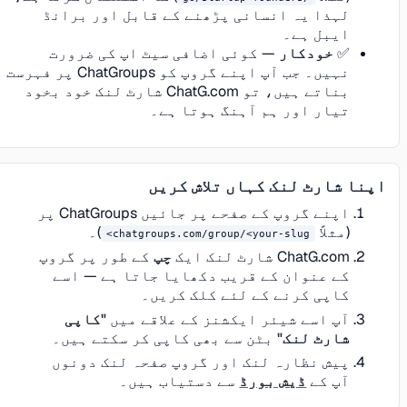
لہذا یہ انسانی پڑھنے کے قابل اور برانڈ
ایبل ہے۔
✅
خودکار
— کوئی اضافی سیٹ اپ کی ضرورت
نہیں۔ جب آپ اپنے گروپ کو ChatGroups پر فہرست
بناتے ہیں، تو ChatG.com شارٹ لنک خود بخود
تیار اور ہم آہنگ ہوتا ہے۔
اپنا شارٹ لنک کہاں تلاش کریں
اپنے گروپ کے صفحے پر جائیں ChatGroups پر
(مثلاً
)۔
chatgroups.com/group/<your-slug>
ChatG.com شارٹ لنک ایک
چپ
کے طور پر گروپ
کے عنوان کے قریب دکھایا جاتا ہے — اسے
کاپی کرنے کے لئے کلک کریں۔
آپ اسے شیئر ایکشنز کے علاقے میں
"کاپی
شارٹ لنک"
بٹن سے بھی کاپی کر سکتے ہیں۔
پیش نظارہ لنک اور گروپ صفحہ لنک دونوں
آپ کے
ڈیش بورڈ
سے دستیاب ہیں۔