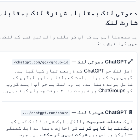
دعوتی لنک بمقابلہ شیئرڈ لنک بمقابلہ
شارٹ لنک
یہ سمجھنا اہم ہے کہ آپ کو ملنے والے تین قسم کے لنکس
میں کیا فرق ہے:
🔗 ChatGPT دعوتی لنک
—
chatgpt.com/gg/<group-id>
اصل لنک جو ChatGPT کے ذریعے تیار کیا گیا ہے۔
گروپ چیٹ کو براہ راست کھولتا ہے اور لوگوں کو
شامل ہونے دیتا ہے۔ یہ وہ لنک ہے جو آپ اپنے گروپ
کو ChatGroups پر فہرست بناتے وقت چسپاں کرتے ہیں۔
📄 ChatGPT شیئرڈ لنک
—
chatgpt.com/share/...
ایک
مختلف خصوصیت
بالکل۔ ایک شیئرڈ لنک کسی کو
دیکھنے یا کاپی کرنے
کی اجازت دیتا ہے ایک گفتگو
— لیکن وہ اس میں
شرکت نہیں کر سکتے
۔ یہ صرف