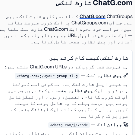
ChatG.com شارٹ لنکس
ChatG.com
ChatGroups کے لئے سرکاری شارٹ لنک سروس
ہے۔ جب آپ ChatGroups.com پر ایک گروپ فہرست بناتے
ہیں، تو اسے خود بخود ایک ChatG.com شارٹ لنک ملتا ہے
— ایک صاف، شیئر ایبل URL جو چھوٹا، یاد رکھنے میں
آسان، اور پیش نظارہ صفحہ شامل کرتا ہے۔
شارٹ لنکس کیسے کام کرتے ہیں
ہر فہرست شدہ گروپ کو دو ChatG.com URLs ملتے ہیں:
🔗 پیش نظارہ لنک
—
chatg.com/j/<your-group-slug>
یہ شیئر ایبل شارٹ لنک ہے۔ جب کوئی اسے کھولتا
ہے، تو وہ ایک
پیش نظارہ صفحہ
دیکھتے ہیں جس میں
آپ کے گروپ کا نام، تفصیل، زمرہ، اور ٹیگز شامل
ہوتے ہیں اس سے پہلے کہ وہ شامل ہونے کا فیصلہ
کریں۔ یہ آپ کے گروپ کے لئے ایک لینڈنگ صفحہ کے
طور پر کام کرتا ہے۔
🚀 جوائن لنک
—
chatg.com/j/<code>
یہ براہ راست جوائن لنک ہے۔ یہ پیش نظارہ دکھائے