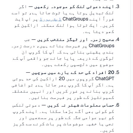
اپنے دعوتی لنک کو موجودہ رکھیں
— اگر
لنک تبدیل ہوتا ہے یا ٹوٹ جاتا ہے، تو اسے
فوراً اپنے ChatGroups
ڈیش بورڈ
پر اپ ڈیٹ
کریں۔ ایک ٹوٹا ہوا لنک ممکنہ اراکین کو
کھو دیتا ہے۔
صحیح زمرہ اور ٹیگز منتخب کریں
— جب
ChatGroups پر فہرست بناتے ہیں، درست زمرہ
بندی یقینی بناتی ہے کہ آپ کا گروپ ان
لوگوں کے ذریعہ پایا جائے جو واقعی آپ کے
موضوع میں دلچسپی رکھتے ہیں۔
20 افراد کی حد کے بارے میں سوچیں
—
ChatGPT گروپوں میں 20 اراکین کی حد ہوتی
ہے۔ اگر آپ کا گروپ بھر جاتا ہے، تو اضافی
گروپ بنانے پر غور کریں اور انہیں متعلقہ
کمیونٹیز کے طور پر فہرست بنائیں۔
حساس معلومات شیئر نہ کریں
— دعوتی لنکس
کو کوئی بھی آگے بڑھا سکتا ہے۔ اپنے گروپ
کو نیم عوامی جگہ کے طور پر سمجھیں اور
نجی یا خفیہ موضوعات پر بات کرنے سے گریز
کریں۔