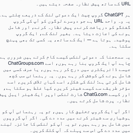
URL کے ساتھ پیش نظارہ صفحہ دیتے ہیں۔
ہر ChatGPT گروپ چیٹ ایک دعوتی لنک کے ذریعے چلتی ہے۔
یہ وہ واحد URL ہے جو دوسرے لوگوں کو آپ کی گروپ
گفتگو کو دریافت کرنے، پیش نظارہ کرنے، اور شامل
ہونے کی اجازت دیتا ہے۔ بغیر لنک کے، ایک گروپ
پوشیدہ ہوتا ہے — ایک کے ساتھ، یہ کسی تک بھی پہنچ
سکتا ہے۔
یہ سمجھنا کہ دعوتی لنکس کیسے کام کرتے ہیں ضروری ہے
چاہے آپ ایک گروپ بنا رہے ہوں، اسے ChatGroups.com
جیسے ڈائریکٹری میں درج کر رہے ہوں، یا صرف کسی میں
شامل ہونے کی کوشش کر رہے ہوں۔ یہ رہنمائی سب کچھ
شامل کرتی ہے: لنک کی شکل، اسے کہاں تلاش کریں، اسے
مؤثر طریقے سے کیسے شیئر کریں، کیا غلط ہو سکتا ہے،
اور کیسے ChatG.com شارٹ لنکس اوپر ایک شیئر ایبل پیش
نظارہ پرت شامل کرتے ہیں۔
اگر آپ ایک گروپ تخلیق کار ہیں، تو یہ رہنمائی آپ کو
ہوشیاری سے شیئر کرنے میں مدد دے گی۔ اگر آپ گروپوں
میں شامل ہو رہے ہیں، تو یہ آپ کو لنکس کا جائزہ لینے
میں مدد دے گی اس سے پہلے کہ آپ کلک کریں۔