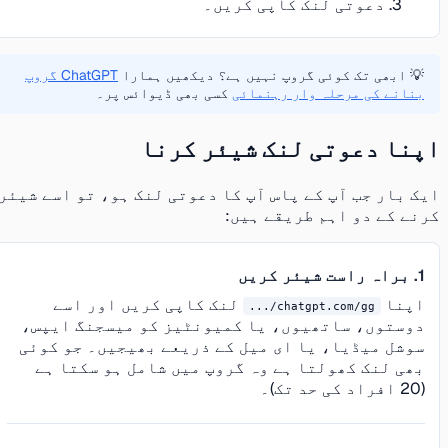
دعوتی لنک کاپی کریں۔
💡 ابھی تک کوئی گروپ نہیں ہے؟ دیکھیں ہمارا
ChatGPT گروپ
بنانے کی مرحلہ وار رہنمائی
کسی بھی ڈیوائس پر۔
اپنا دعوتی لنک شیئر کرنا
ایک بار جب آپ کے پاس آپ کا دعوتی لنک ہو، تو اسے شیئر
کرنے کے دو اہم طریقے ہیں:
1. براہ راست شیئر کریں
اپنا
لنک کاپی کریں اور اسے
chatgpt.com/gg/...
دوستوں، ساتھیوں، یا کمیونٹیز کو میسجنگ ایپس،
سوشل میڈیا، یا ای میل کے ذریعے بھیجیں۔ جو کوئی
بھی لنک کھولتا ہے وہ گروپ میں شامل ہو سکتا ہے
(20 افراد کی حد تک)۔