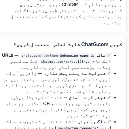
بغیر سیدھا آپ کے ChatGPT گروپ دعوتی پر ری
ڈائریکٹ کرتا ہے۔ اندرونی طور پر ٹریکنگ اور
براہ راست رسائی کے منظرناموں کے لئے استعمال
ہوتا ہے۔
کیوں ChatG.com شارٹ لنکس استعمال کریں؟
✅
صاف URLs
—
chatg.com/j/python-debugging-experts
ایک خام
لنک سے کہیں
chatgpt.com/gg/abc123xyz
زیادہ پڑھنے میں آسان اور یادگار ہے۔
✅
شمولیت سے پہلے پیش نظارہ
— زائرین آپ کے
گروپ کا نام، تفصیل، اور زمرہ دیکھتے ہیں اس
سے پہلے کہ وہ عزم کریں۔ یہ اعتماد پیدا کرتا
ہے اور ضائع شدہ کلکس کو کم کرتا ہے۔
✅
شیئر کرنا آسان
— شارٹ لنکس سوشل میڈیا
بایوز، ٹویٹس، پیغامات، QR کوڈز، اور جہاں
کہیں بھی کردار کی گنتی اہمیت رکھتی ہے،
بہتر کام کرتے ہیں۔
✅
سلگ پر مبنی
— شارٹ لنک آپ کے گروپ کے سلگ
(مثلاً
) کا استعمال کرتا ہے،
/go/startup-founders