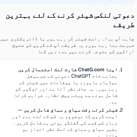
دعوتی لنکس شیئر کرنے کے لئے بہترین
طریقے
چاہے آپ براہ راست شیئر کر رہے ہوں یا ڈائریکٹری میں
فہرست بنا رہے ہوں، یہ طریقے آپ کے گروپ کو صحیح
اراکین کو متوجہ کرنے میں مدد دیں گے:
اپنا ChatG.com شارٹ لنک استعمال کریں
بجائے خام ChatGPT دعوتی کے جب سوشل
میڈیا، بایوز، یا پیغامات میں شیئر کر
رہے ہوں۔ یہ صاف نظر آتا ہے اور لوگوں کو
شامل ہونے سے پہلے پیش نظارہ فراہم کرتا
ہے۔
شیئر کرتے وقت سیاق و سباق شامل کریں
—
اپنے گروپ کا موضوع، یہ کس کے لئے ہے، اور
وہاں کس قسم کی گفتگو ہوتی ہے شامل کریں۔
بغیر سیاق و سباق کے لنک نظر انداز ہو
جاتا ہے۔