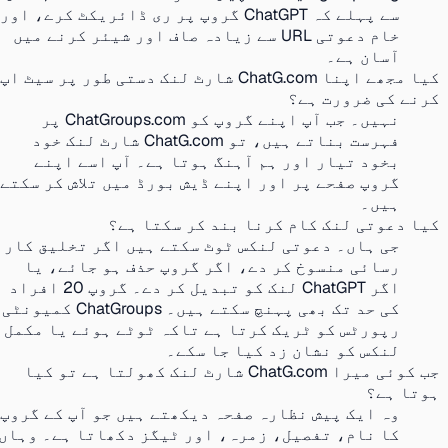
سے پہلے کہ ChatGPT گروپ پر ری ڈائریکٹ کرے، اور
خام دعوتی URL سے زیادہ صاف اور شیئر کرنے میں
آسان ہے۔
کیا مجھے اپنا ChatG.com شارٹ لنک دستی طور پر سیٹ اپ
کرنے کی ضرورت ہے؟
نہیں۔ جب آپ اپنے گروپ کو ChatGroups.com پر
فہرست بناتے ہیں، تو ChatG.com شارٹ لنک خود
بخود تیار اور ہم آہنگ ہوتا ہے۔ آپ اسے اپنے
گروپ صفحے پر اور اپنے ڈیش بورڈ میں تلاش کر سکتے
ہیں۔
کیا دعوتی لنک کام کرنا بند کر سکتا ہے؟
جی ہاں۔ دعوتی لنکس ٹوٹ سکتے ہیں اگر تخلیق کار
رسائی منسوخ کر دے، اگر گروپ حذف ہو جائے، یا
اگر ChatGPT لنک کو تبدیل کر دے۔ گروپ 20 افراد
کی حد تک بھی پہنچ سکتے ہیں۔ ChatGroups کمیونٹی
رپورٹس کو ٹریک کرتا ہے تاکہ ٹوٹے ہوئے یا مکمل
لنکس کو نشان زد کیا جا سکے۔
جب کوئی میرا ChatG.com شارٹ لنک کھولتا ہے تو کیا
ہوتا ہے؟
وہ ایک پیش نظارہ صفحہ دیکھتے ہیں جو آپ کے گروپ
کا نام، تفصیل، زمرہ، اور ٹیگز دکھاتا ہے۔ وہاں