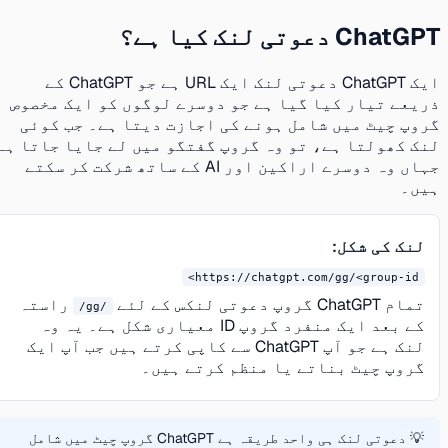
ChatGPT دعوتی لنک کیا ہے؟
ایک ChatGPT دعوتی لنک ایک URL ہے جو ChatGPT کے
ذریعے تیار کیا گیا ہے جو دوسرے لوگوں کو ایک مخصوص
گروپ چیٹ میں شامل ہونے کی اجازت دیتا ہے۔ جب کوئی
لنک کھولتا ہے، تو وہ گروپ گفتگو میں لے جایا جاتا ہے
جہاں وہ دوسرے اراکین اور AI کے ساتھ شرکت کر سکتے
ہیں۔
لنک کی شکل:
https://chatgpt.com/gg/<group-id>
تمام ChatGPT گروپ دعوتی لنکس کے لئے
راستہ
/gg/
کے بعد ایک منفرد گروپ ID معیاری شکل ہے۔ یہ وہ
لنک ہے جو آپ ChatGPT سے کاپی کرتے ہیں جب آپ ایک
گروپ چیٹ بناتے یا منظم کرتے ہیں۔
💡 دعوتی لنک ہی واحد طریقہ ہے ChatGPT گروپ چیٹ میں شامل