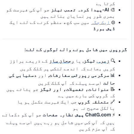
کرتا ہے
🎨
AI-پیدا کردہ تھمب نیلز
جو آپ کی فہرست کو
بصری طور پر نمایاں بناتے ہیں
⚙️
ایک جگہ
میں سب کچھ منظم کرنے کے لئے ایک
ڈیش بورڈ
گروپوں میں شامل ہونے والے لوگوں کے لئے:
🔍
زمرہ
,
ٹیگز
, یا
رجحان ساز
کے ذریعے براؤز
کریں بجائے کہ اندھے لنکس پر کلک کریں
📊
سرگرمی رپورٹس
,
سفارشات
, اور
دستیابی کی
حالت
اس سے پہلے کہ آپ کلک کریں
📝
عنوانات، تفصیلات، اور ٹیگز
جو بتاتے ہیں
کہ گروپ کس بارے میں ہے
🔗
متعلقہ گروپ
جب ایک فہرست مکمل ہو یا
بالکل صحیح نہ ہو
⚡
ChatG.com پیش نظارہ صفحات
جو آپ کو دکھاتے
ہیں کہ آپ کس میں شامل ہو رہے ہیں اس سے پہلے
کہ آپ عزم کریں