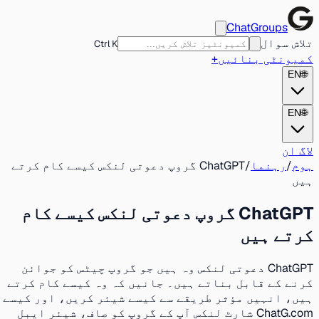
ChatGroups
تلاش سوال
Ctrl K
کمیونٹی بنائیں
+
EN
🌐
EN
🌐
لاگ ان
ہوم
/
رہنما
/
ChatGPT گروپ دعوتی لنکس کیسے کام کرتے
ہیں
ChatGPT گروپ دعوتی لنکس کیسے کام
کرتے ہیں
ChatGPT دعوتی لنکس وہ ہیں جو گروپ چیٹس کو جوائن
کرنے کے قابل بناتے ہیں۔ جانیں کہ وہ کیسے کام کرتے
ہیں، انہیں مؤثر طریقے سے کیسے شیئر کریں، اور کیسے
ChatG.com شارٹ لنکس آپ کے گروپ کو صاف، شیئر ایبل