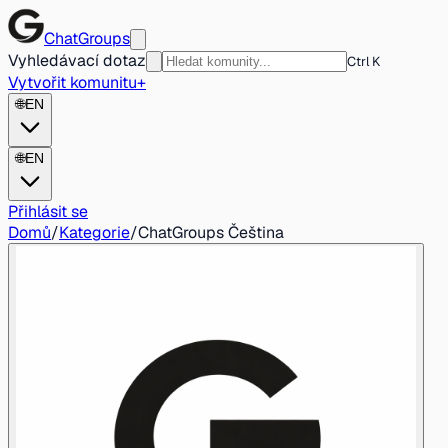
ChatGroups
Vyhledávací dotaz
Ctrl K
Vytvořit komunitu
+
🌐
EN
🌐
EN
Přihlásit se
Domů
/
Kategorie
/
ChatGroups Čeština