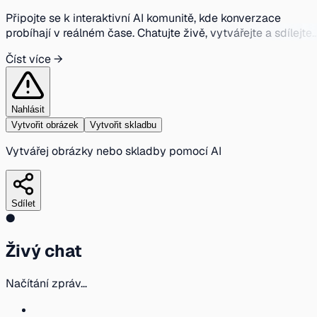
Připojte se k interaktivní AI komunitě, kde konverzace
probíhají v reálném čase. Chatujte živě, vytvářejte a sdílejte
AI obrázky, vyměňujte si nápady a zapojte se do
Číst více →
skupinových diskusí.
Nahlásit
Vytvořit obrázek
Vytvořit skladbu
Vytvářej obrázky nebo skladby pomocí AI
Sdílet
●
Živý chat
Načítání zpráv…