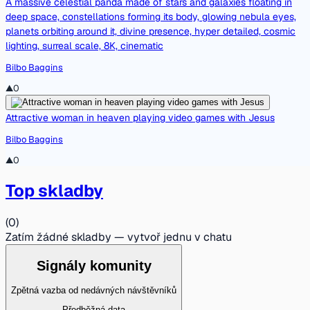
A massive celestial panda made of stars and galaxies floating in
deep space, constellations forming its body, glowing nebula eyes,
planets orbiting around it, divine presence, hyper detailed, cosmic
lighting, surreal scale, 8K, cinematic
Bilbo Baggins
▲
0
Attractive woman in heaven playing video games with Jesus
Bilbo Baggins
▲
0
Top skladby
(
0
)
Zatím žádné skladby — vytvoř jednu v chatu
Signály komunity
Zpětná vazba od nedávných návštěvníků
Předběžná data