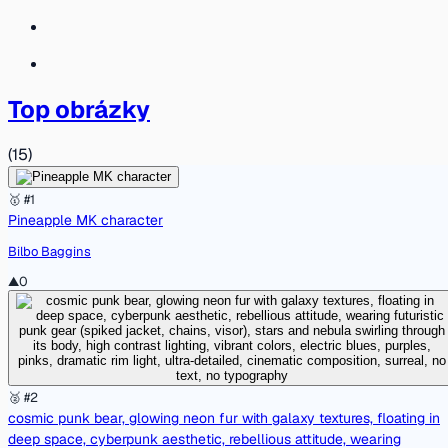
Top obrázky
(
15
)
🥇 #1
Pineapple MK character
Bilbo Baggins
▲
0
🥈 #2
cosmic punk bear, glowing neon fur with galaxy textures, floating in
deep space, cyberpunk aesthetic, rebellious attitude, wearing