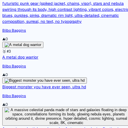
futuristic punk gear (spiked jacket, chains, visor), stars and nebula
swirling through its body, high contrast lighting, vibrant colors, electri
blues, purples, pinks, dramatic rim light, ultra-detailed, cinematic
composition, surreal, no text, no typography
Bilbo Baggins
▲
0
🥉 #3
A metal dog warrior
Bilbo Baggins
▲
0
Biggest monster you have ever seen, ultra hd
Bilbo Baggins
▲
0